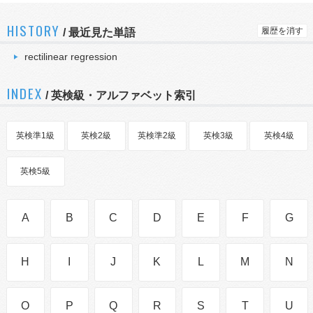
HISTORY
履歴を消す
/
最近見た単語
rectilinear regression
INDEX
/ 英検級・アルファベット索引
英検準1級
英検2級
英検準2級
英検3級
英検4級
英検5級
A
B
C
D
E
F
G
H
I
J
K
L
M
N
O
P
Q
R
S
T
U