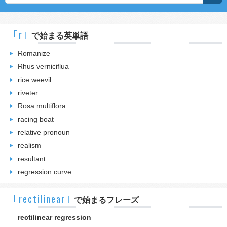
｢r｣
で始まる英単語
Romanize
Rhus verniciflua
rice weevil
riveter
Rosa multiflora
racing boat
relative pronoun
realism
resultant
regression curve
｢rectilinear｣
で始まるフレーズ
rectilinear regression