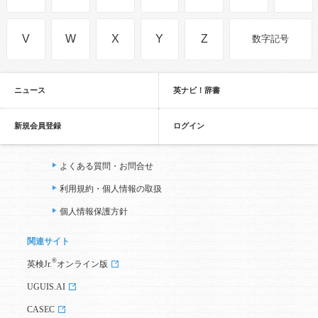
V
W
X
Y
Z
数字記号
ニュース
英ナビ！辞書
新規会員登録
ログイン
よくある質問・お問合せ
利用規約・個人情報の取扱
個人情報保護方針
関連サイト
®
英検Jr.
オンライン版
UGUIS.AI
CASEC