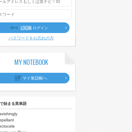
LOGIN
ログイン
パスワードをお忘れの方
MY NOTEBOOK
マイ単語帳へ
で始まる英単語
avishingly
epellant
ectocele