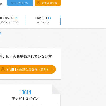
ログイン
新規会員登録
せ
UGUIS.AI
CASEC
ウグイス エーアイ
キャセック
典
英ナビ！会員登録されていない方
SIGN IN
新規会員登録（無料）
LOGIN
英ナビ！ログイン