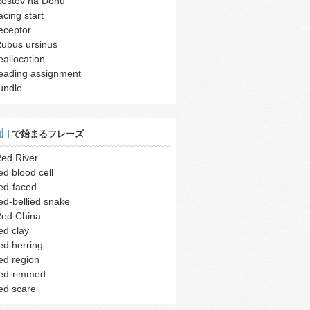
ostov na Donu
acing start
eceptor
ubus ursinus
eallocation
eading assignment
undle
d｣
で始まるフレーズ
ed River
ed blood cell
ed-faced
ed-bellied snake
ed China
ed clay
ed herring
ed region
ed-rimmed
ed scare