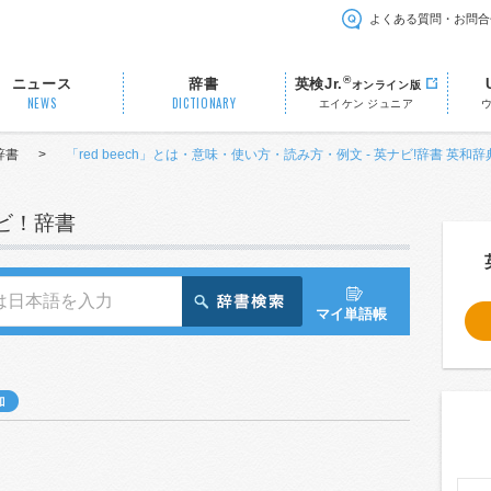
よくある質問・お問合
®
ニュース
辞書
英検Jr.
オンライン版
NEWS
DICTIONARY
エイケン ジュニア
辞書
>
「red beech」とは・意味・使い方・読み方・例文 - 英ナビ!辞書 英和辞
ナビ！辞書
マイ単語帳