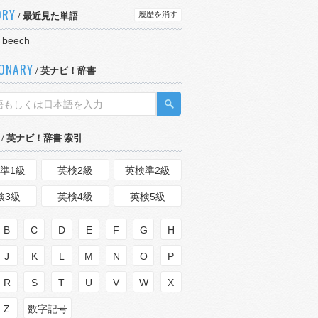
ORY
履歴を消す
/ 最近見た単語
 beech
IONARY
/ 英ナビ！辞書
/ 英ナビ！辞書 索引
準1級
英検2級
英検準2級
検3級
英検4級
英検5級
B
C
D
E
F
G
H
J
K
L
M
N
O
P
R
S
T
U
V
W
X
Z
数字記号