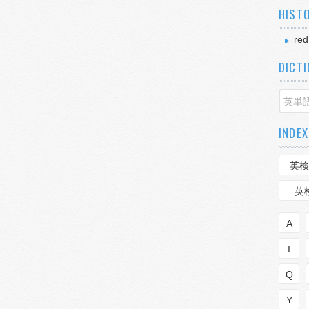
HIST
red
DICT
INDEX
英検
英
A
I
Q
Y