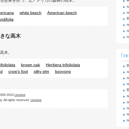
る堅果を持つ、北アメリカの森林の高木。
R
r
r
ericana
white beech
American beech
R
ndifolia
r
r
きな高木
r
高木。
｢re
rifoliolata
brown oak
Heritiera trifoliolata
R
od
crow's foot
silky elm
booyong
r
r
r
R
09-2010
License
r
. All rights reserved.
License
r
r
r
r