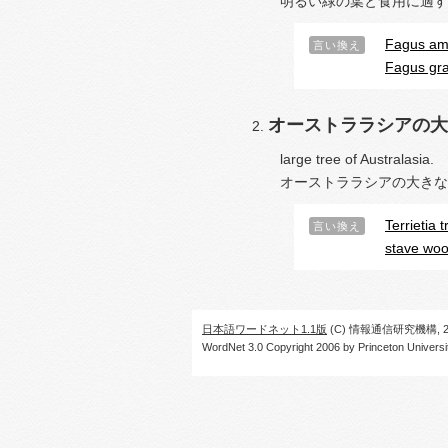
明るい緑の葉と食用に適す
Fagus am
言い換え
Fagus gra
オーストララシアの大
large tree of Australasia.
オーストララシアの大きな
Terrietia t
言い換え
stave wo
日本語ワードネット1.1版
(C) 情報通信研究機構, 20
WordNet 3.0 Copyright 2006 by Princeton University