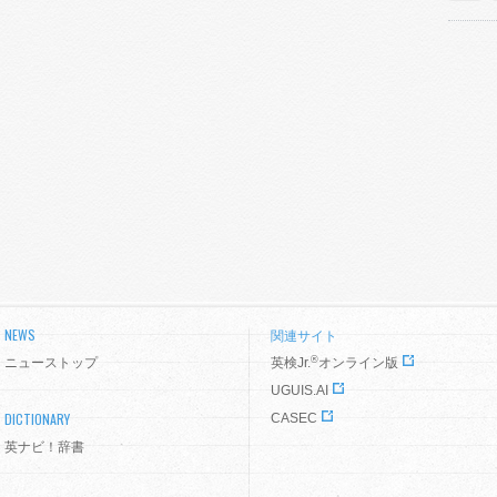
NEWS
関連サイト
®
ニューストップ
英検Jr.
オンライン版
UGUIS.AI
DICTIONARY
CASEC
英ナビ！辞書