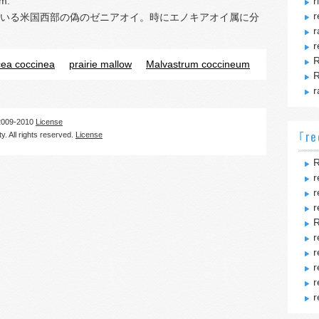
um.
r
r
いる米国西部の偽のゼニアオイ。時にエノキアオイ属に分
r
r
R
ea coccinea
prairie mallow
Malvastrum coccineum
R
r
09-2010
License
｢re
. All rights reserved.
License
R
r
r
r
R
r
r
r
r
r