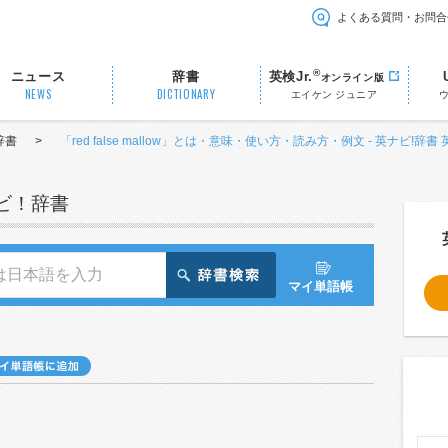
よくある質問・お問合
®
ニュース
辞書
英検Jr.
オンライン版
NEWS
DICTIONARY
エイケン ジュニア
辞書
>
「red false mallow」とは・意味・使い方・読み方・例文 - 英ナビ!辞書
ナビ！辞書
マイ単語帳