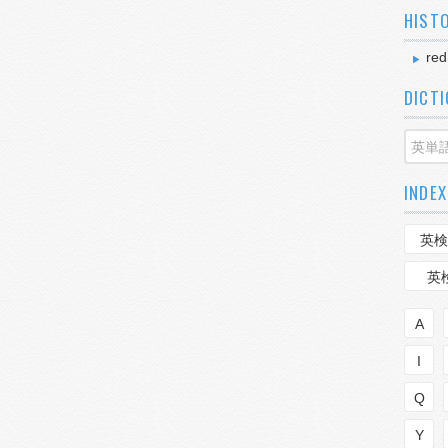
HIST
red
DICT
INDEX
英検
英
A
I
Q
Y