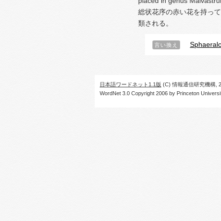
placed in genus Malvastr
総状花序の赤い花を持って
類される。
Sphaeralc
言い換え
日本語ワードネット1.1版
(C) 情報通信研究機構, 20
WordNet 3.0 Copyright 2006 by Princeton University