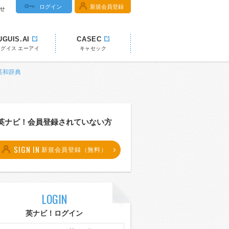
ログイン
新規会員登録
せ
UGUIS.AI
CASEC
ウグイス エーアイ
キャセック
 英和辞典
英ナビ！会員登録されていない方
SIGN IN
新規会員登録（無料）
LOGIN
英ナビ！ログイン