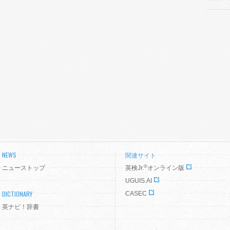
NEWS
関連サイト
®
ニューストップ
英検Jr.
オンライン版
UGUIS.AI
DICTIONARY
CASEC
英ナビ！辞書