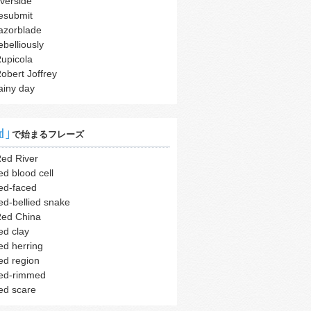
iverside
esubmit
azorblade
ebelliously
upicola
obert Joffrey
ainy day
d｣
で始まるフレーズ
ed River
ed blood cell
ed-faced
ed-bellied snake
ed China
ed clay
ed herring
ed region
ed-rimmed
ed scare