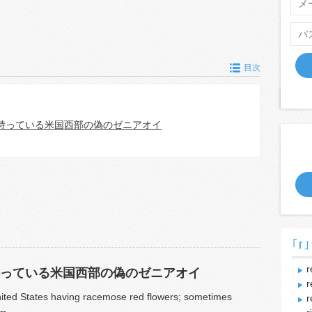
目次
持っている米国西部の偽のゼニアオイ
｢r｣
r
っている米国西部の偽のゼニアオイ
r
nited States having racemose red flowers; sometimes
r