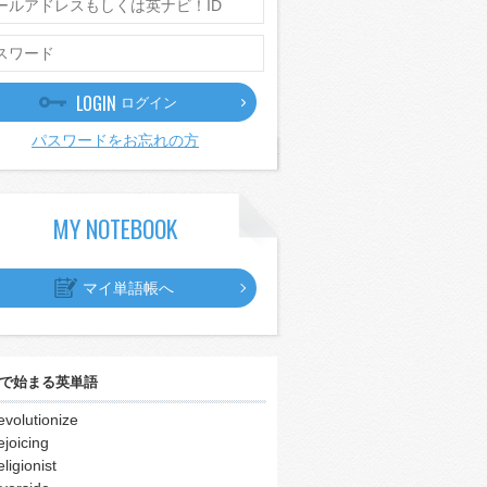
LOGIN
ログイン
パスワードをお忘れの方
MY NOTEBOOK
マイ単語帳へ
で始まる英単語
evolutionize
ejoicing
eligionist