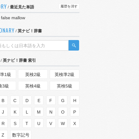
ORY
履歴を消す
/ 最近見た単語
 false mallow
IONARY
/ 英ナビ！辞書
/ 英ナビ！辞書 索引
準1級
英検2級
英検準2級
検3級
英検4級
英検5級
B
C
D
E
F
G
H
J
K
L
M
N
O
P
R
S
T
U
V
W
X
Z
数字記号