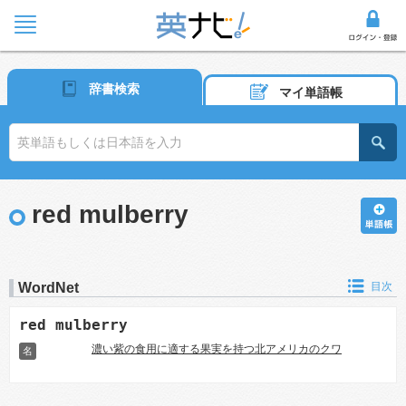
辞書検索
マイ単語帳
red mulberry
WordNet
目次
red mulberry
濃い紫の食用に適する果実を持つ北アメリカのクワ
名