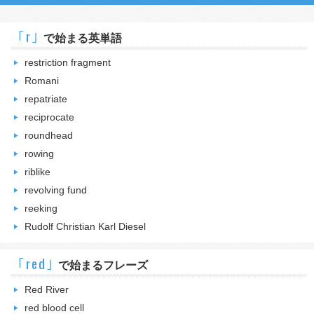
｢r｣
で始まる英単語
restriction fragment
Romani
repatriate
reciprocate
roundhead
rowing
riblike
revolving fund
reeking
Rudolf Christian Karl Diesel
｢red｣
で始まるフレーズ
Red River
red blood cell