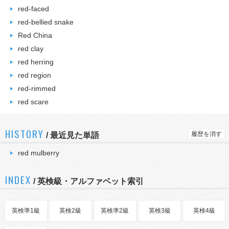
red-faced
red-bellied snake
Red China
red clay
red herring
red region
red-rimmed
red scare
HISTORY
履歴を消す
/
最近見た単語
red mulberry
INDEX
/ 英検級・アルファベット索引
英検準1級
英検2級
英検準2級
英検3級
英検4級