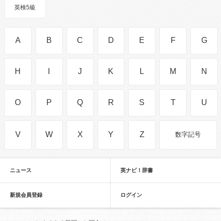
英検5級
A
B
C
D
E
F
G
H
I
J
K
L
M
N
O
P
Q
R
S
T
U
V
W
X
Y
Z
数字記号
ニュース
英ナビ！辞書
新規会員登録
ログイン