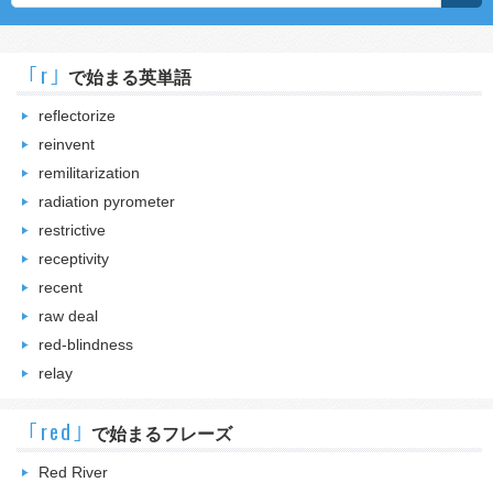
｢r｣
で始まる英単語
reflectorize
reinvent
remilitarization
radiation pyrometer
restrictive
receptivity
recent
raw deal
red-blindness
relay
｢red｣
で始まるフレーズ
Red River