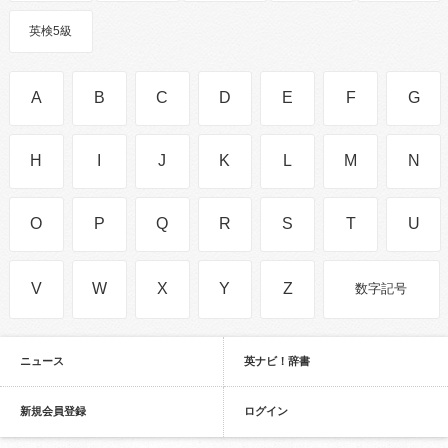
英検5級
A
B
C
D
E
F
G
H
I
J
K
L
M
N
O
P
Q
R
S
T
U
V
W
X
Y
Z
数字記号
ニュース
英ナビ！辞書
新規会員登録
ログイン