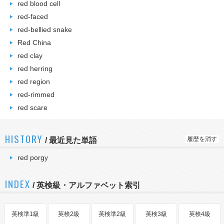
red blood cell
red-faced
red-bellied snake
Red China
red clay
red herring
red region
red-rimmed
red scare
HISTORY
履歴を消す
/
最近見た単語
red porgy
INDEX
/ 英検級・アルファベット索引
英検準1級
英検2級
英検準2級
英検3級
英検4級