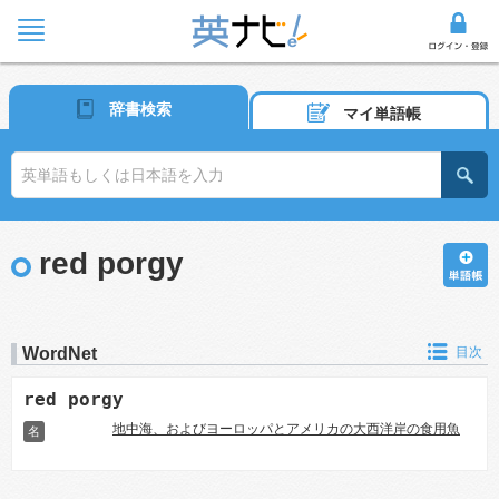
辞書検索
マイ単語帳
red porgy
WordNet
目次
red porgy
地中海、およびヨーロッパとアメリカの大西洋岸の食用魚
名