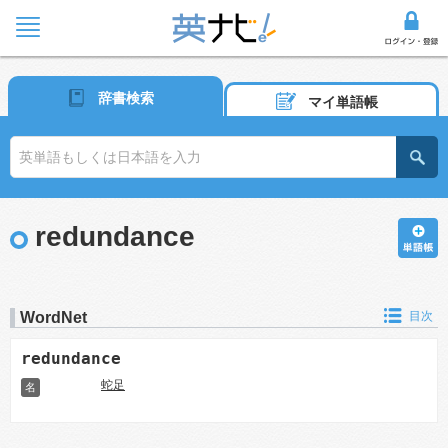
辞書検索
マイ単語帳
redundance
WordNet
目次
redundance
蛇足
名