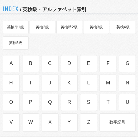
INDEX
/ 英検級・アルファベット索引
英検準1級
英検2級
英検準2級
英検3級
英検4級
英検5級
A
B
C
D
E
F
G
H
I
J
K
L
M
N
O
P
Q
R
S
T
U
V
W
X
Y
Z
数字記号