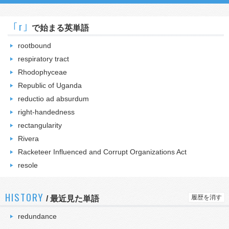
｢r｣
で始まる英単語
rootbound
respiratory tract
Rhodophyceae
Republic of Uganda
reductio ad absurdum
right-handedness
rectangularity
Rivera
Racketeer Influenced and Corrupt Organizations Act
resole
HISTORY
履歴を消す
/
最近見た単語
redundance