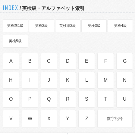
INDEX
/ 英検級・アルファベット索引
英検準1級
英検2級
英検準2級
英検3級
英検4級
英検5級
A
B
C
D
E
F
G
H
I
J
K
L
M
N
O
P
Q
R
S
T
U
V
W
X
Y
Z
数字記号