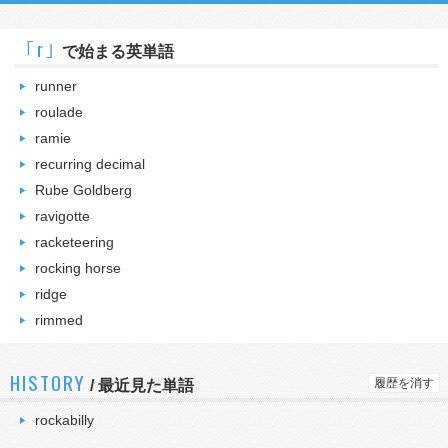
｢r｣
で始まる英単語
runner
roulade
ramie
recurring decimal
Rube Goldberg
ravigotte
racketeering
rocking horse
ridge
rimmed
HISTORY
履歴を消す
/
最近見た単語
rockabilly