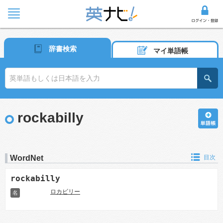
辞書検索
マイ単語帳
rockabilly
WordNet
目次
rockabilly
ロカビリー
名