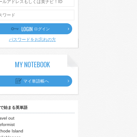
LOGIN
ログイン
パスワードをお忘れの方
MY NOTEBOOK
マイ単語帳へ
で始まる英単語
avel out
eformist
hode Island