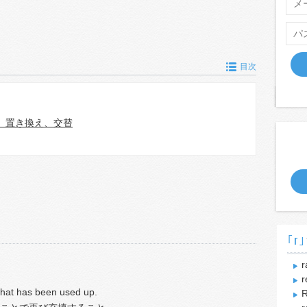
目次
、置き換え、交替
｢r｣
r
r
 what has been used up.
R