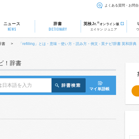
よくある質問・お問合
®
ニュース
辞書
英検Jr.
オンライン版
NEWS
DICTIONARY
エイケン ジュニア
辞書
>
「refilling」とは・意味・使い方・読み方・例文 - 英ナビ!辞書 英和辞典
ナビ！辞書
マイ単語帳