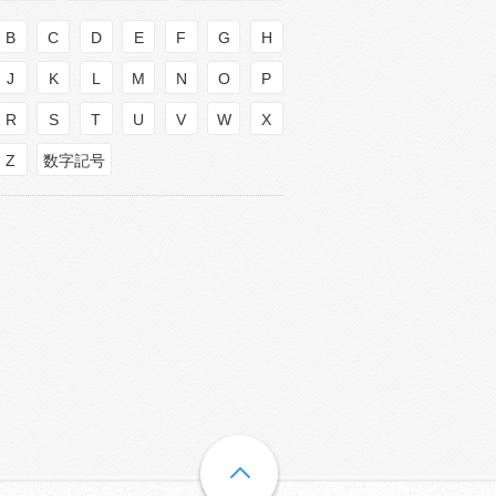
B
C
D
E
F
G
H
J
K
L
M
N
O
P
R
S
T
U
V
W
X
Z
数字記号