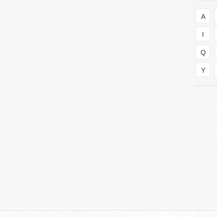
A
I
Q
Y