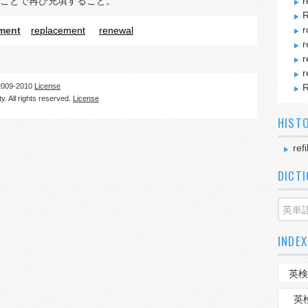
ことで再び充填すること。
r
R
r
ment
replacement
renewal
r
r
r
09-2010
License
R
. All rights reserved.
License
HIST
refi
DICT
INDEX
英検
英