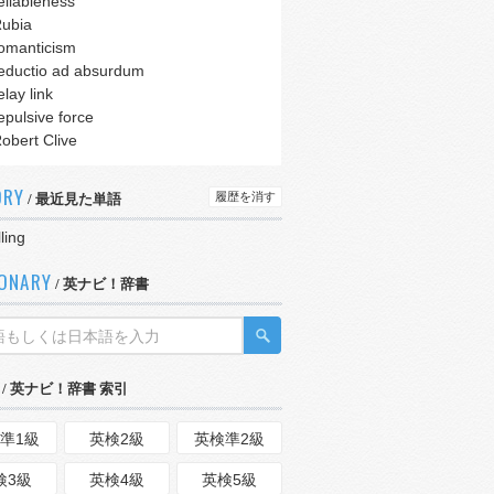
eliableness
ubia
omanticism
eductio ad absurdum
elay link
epulsive force
obert Clive
ORY
履歴を消す
/ 最近見た単語
lling
IONARY
/ 英ナビ！辞書
/ 英ナビ！辞書 索引
準1級
英検2級
英検準2級
検3級
英検4級
英検5級