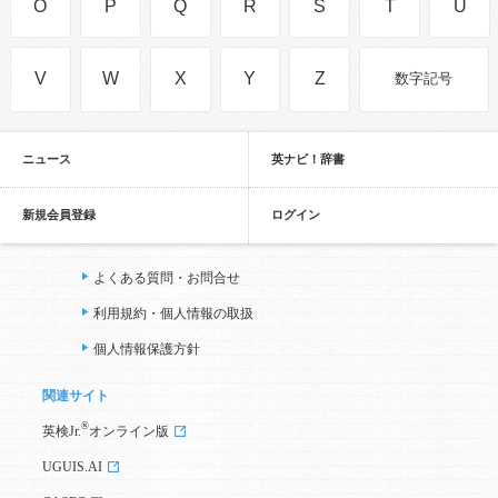
O
P
Q
R
S
T
U
V
W
X
Y
Z
数字記号
ニュース
英ナビ！辞書
新規会員登録
ログイン
よくある質問・お問合せ
利用規約・個人情報の取扱
個人情報保護方針
関連サイト
®
英検Jr.
オンライン版
UGUIS.AI