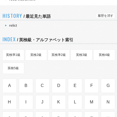
HISTORY
履歴を消す
/
最近見た単語
relict
INDEX
/ 英検級・アルファベット索引
英検準1級
英検2級
英検準2級
英検3級
英検4級
英検5級
A
B
C
D
E
F
G
H
I
J
K
L
M
N