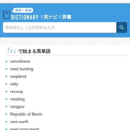
/
英ナビ！辞書
｢r｣
で始まる英単語
rancidness
reed bunting
resplend
ratty
recoup
retailing
rangpur
Republic of Benin
rare earth
reed instrument