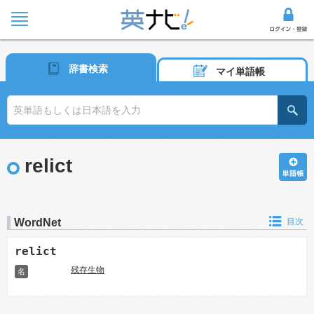
辞書検索
マイ単語帳
relict
WordNet
目次
relict
残存生物
名