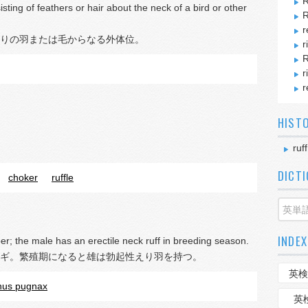
R
sting of feathers or hair about the neck of a bird or other
R
r
りの羽または毛からなる外体位。
r
R
r
r
HIST
ruff
DICT
choker
ruffle
INDEX
; the male has an erectile neck ruff in breeding season.
ギ。繁殖期になると雄は勃起性えり羽を持つ。
英検
hus pugnax
英