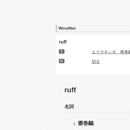
WordNet
ruff
名
エリマキシギ、襟巻
動
切る
ruff
名詞
襟巻鷸