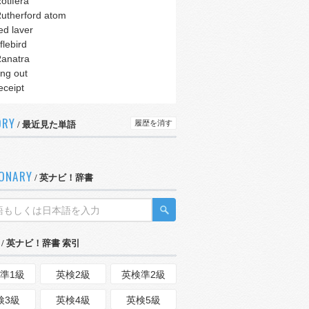
otifera
utherford atom
ed laver
iflebird
anatra
ing out
eceipt
ORY
履歴を消す
/ 最近見た単語
IONARY
/ 英ナビ！辞書
/ 英ナビ！辞書 索引
準1級
英検2級
英検準2級
検3級
英検4級
英検5級