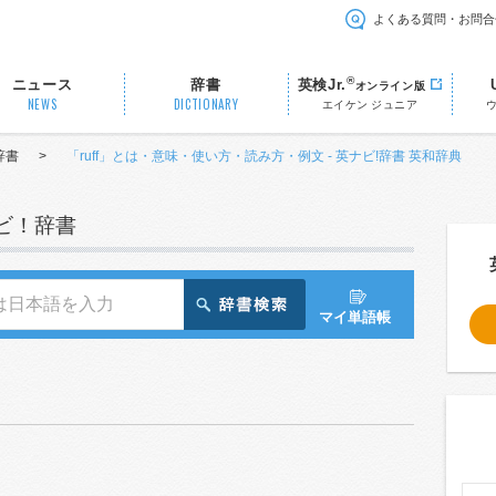
よくある質問・お問合
®
ニュース
辞書
英検Jr.
オンライン版
NEWS
DICTIONARY
エイケン ジュニア
辞書
>
「ruff」とは・意味・使い方・読み方・例文 - 英ナビ!辞書 英和辞典
ナビ！辞書
マイ単語帳