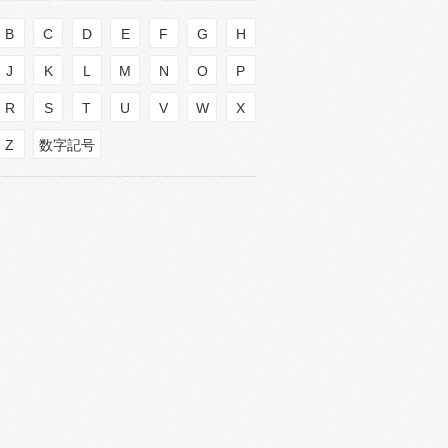
B
C
D
E
F
G
H
J
K
L
M
N
O
P
R
S
T
U
V
W
X
Z
数字記号