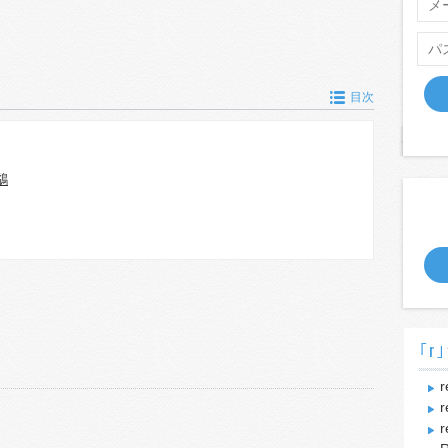
目次
鷸
｢r｣
r
r
r