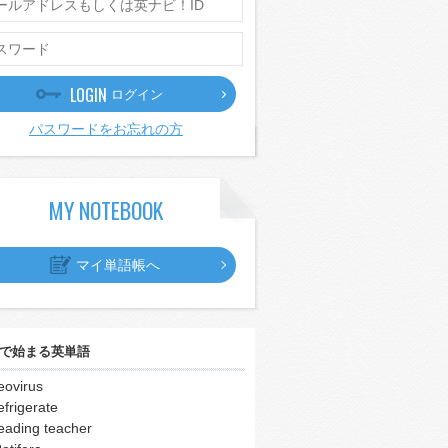
LOGIN
ログイン
パスワードをお忘れの方
MY NOTEBOOK
マイ単語帳へ
で始まる英単語
eovirus
efrigerate
eading teacher