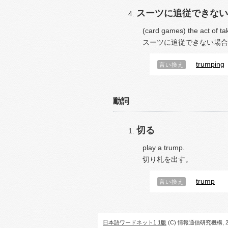
スーツに追従できない
(card games) the act of tak
スーツに追従できない場合
trumping
言い換え
動詞
切る
play a trump.
切り札を出す。
trump
言い換え
日本語ワードネット1.1版
(C) 情報通信研究機構, 20