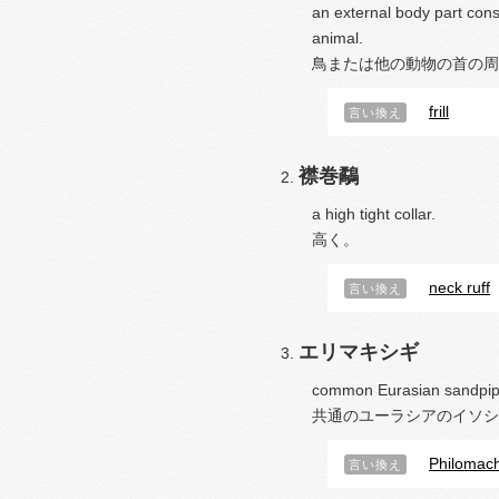
an external body part consi
animal.
鳥または他の動物の首の周
frill
言い換え
襟巻鷸
a high tight collar.
高く。
neck ruff
言い換え
エリマキシギ
common Eurasian sandpiper
共通のユーラシアのイソシ
Philomac
言い換え