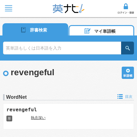
辞書検索
マイ単語帳
revengeful
WordNet
目次
revengeful
執念深い
形