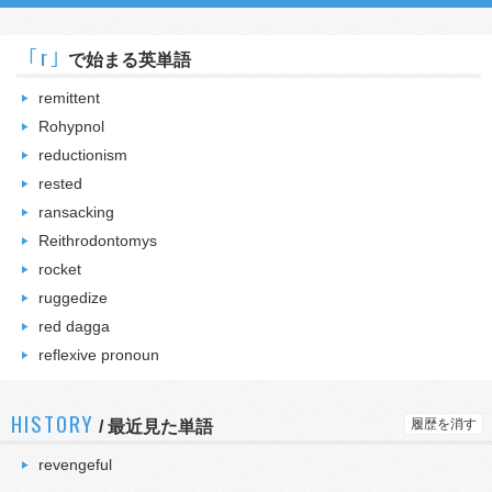
｢r｣
で始まる英単語
remittent
Rohypnol
reductionism
rested
ransacking
Reithrodontomys
rocket
ruggedize
red dagga
reflexive pronoun
HISTORY
履歴を消す
/
最近見た単語
revengeful