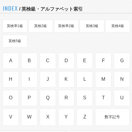
INDEX
/ 英検級・アルファベット索引
英検準1級
英検2級
英検準2級
英検3級
英検4級
英検5級
A
B
C
D
E
F
G
H
I
J
K
L
M
N
O
P
Q
R
S
T
U
V
W
X
Y
Z
数字記号