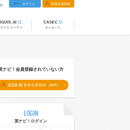
ログイン
新規会員登録
せ
UGUIS.AI
CASEC
ウグイス エーアイ
キャセック
典
英ナビ！会員登録されていない方
SIGN IN
新規会員登録（無料）
LOGIN
英ナビ！ログイン