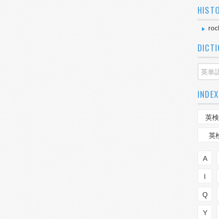
HIST
roc
DICT
INDEX
英検
英
A
I
Q
Y