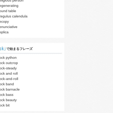
eligious person
egenerating
ound table
egulus calendula
ecopy
enunciative
eplica
ck｣
で始まるフレーズ
ock python
ock outcrop
ock-steady
ock and roll
ock-and-roll
ock band
ock barnacle
ock bass
ock beauty
ock bit