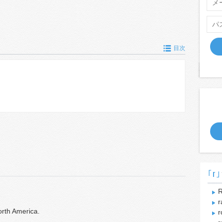
目次
｢r｣
R
r
orth America.
r