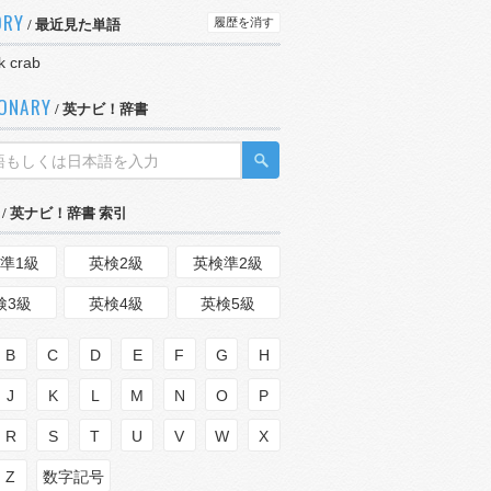
ORY
履歴を消す
/ 最近見た単語
k crab
IONARY
/ 英ナビ！辞書
/ 英ナビ！辞書 索引
準1級
英検2級
英検準2級
検3級
英検4級
英検5級
B
C
D
E
F
G
H
J
K
L
M
N
O
P
R
S
T
U
V
W
X
Z
数字記号