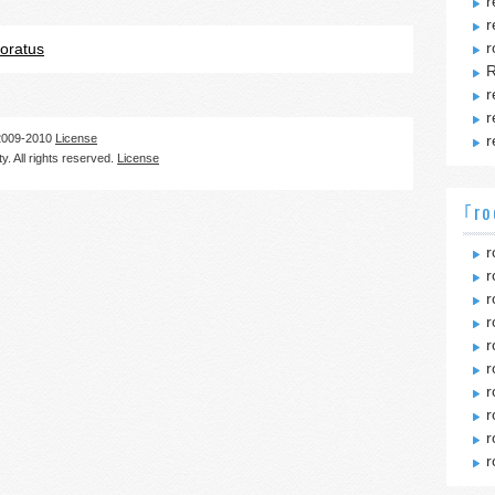
r
r
r
roratus
R
r
r
09-2010
License
r
. All rights reserved.
License
｢ro
r
r
r
r
r
r
r
r
r
r