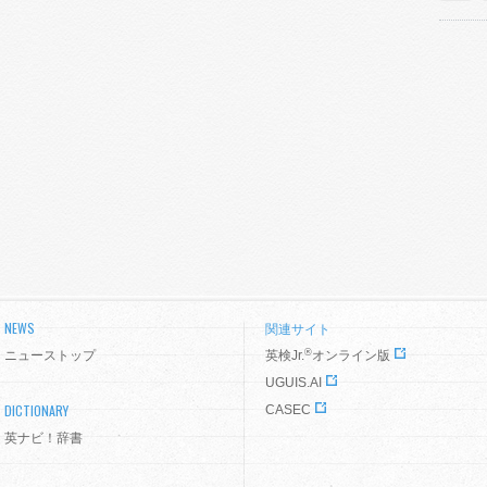
NEWS
関連サイト
®
ニューストップ
英検Jr.
オンライン版
UGUIS.AI
DICTIONARY
CASEC
英ナビ！辞書