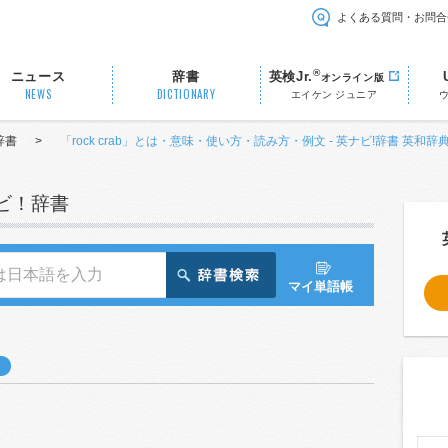
よくある質問・お問合
®
ニュース
辞書
英検Jr.
オンライン版
NEWS
DICTIONARY
エイケン ジュニア
辞書
>
「rock crab」とは・意味・使い方・読み方・例文 - 英ナビ!辞書 英和辞
ナビ！辞書
マイ単語帳