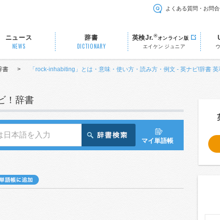
よくある質問・お問合
®
ニュース
辞書
英検Jr.
オンライン版
NEWS
DICTIONARY
エイケン ジュニア
辞書
>
「rock-inhabiting」とは・意味・使い方・読み方・例文 - 英ナビ!辞書 
ナビ！辞書
マイ単語帳