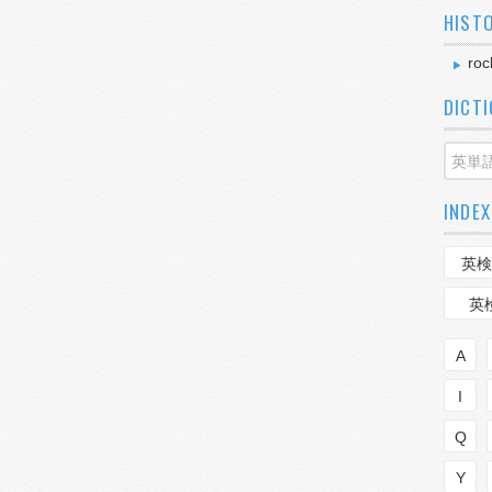
HIST
roc
DICT
INDEX
英検
英
A
I
Q
Y