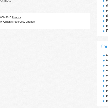
衣類の。
r
r
r
r
09-2010
License
R
. All rights reserved.
License
r
R
｢ro
r
r
r
r
r
r
r
r
r
r