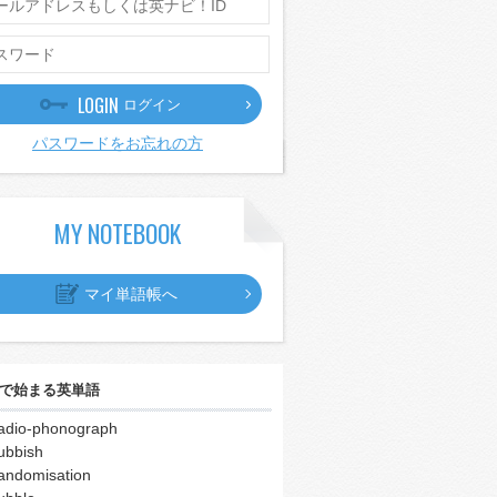
LOGIN
ログイン
パスワードをお忘れの方
MY NOTEBOOK
マイ単語帳へ
で始まる英単語
adio-phonograph
ubbish
andomisation