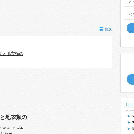
目次
ダと地衣類の
｢r｣
r
と地衣類の
r
grow on rocks.
r