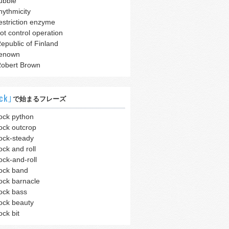
ubble
hythmicity
estriction enzyme
iot control operation
epublic of Finland
enown
obert Brown
ck｣
で始まるフレーズ
ock python
ock outcrop
ock-steady
ock and roll
ock-and-roll
ock band
ock barnacle
ock bass
ock beauty
ock bit