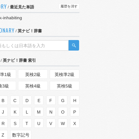
ORY
履歴を消す
/ 最近見た単語
k-inhabiting
IONARY
/ 英ナビ！辞書
/ 英ナビ！辞書 索引
準1級
英検2級
英検準2級
検3級
英検4級
英検5級
B
C
D
E
F
G
H
J
K
L
M
N
O
P
R
S
T
U
V
W
X
Z
数字記号