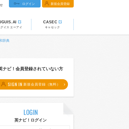
ログイン
新規会員登録
せ
UGUIS.AI
CASEC
ウグイス エーアイ
キャセック
英和辞典
英ナビ！会員登録されていない方
SIGN IN
新規会員登録（無料）
LOGIN
英ナビ！ログイン