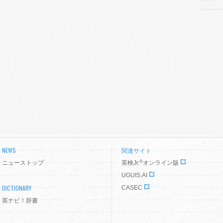
NEWS
関連サイト
®
ニューストップ
英検Jr.
オンライン版
UGUIS.AI
DICTIONARY
CASEC
英ナビ！辞書