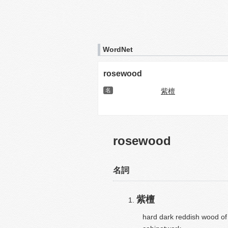
WordNet
rosewood
名
紫檀
rosewood
名詞
紫檀
hard dark reddish wood of