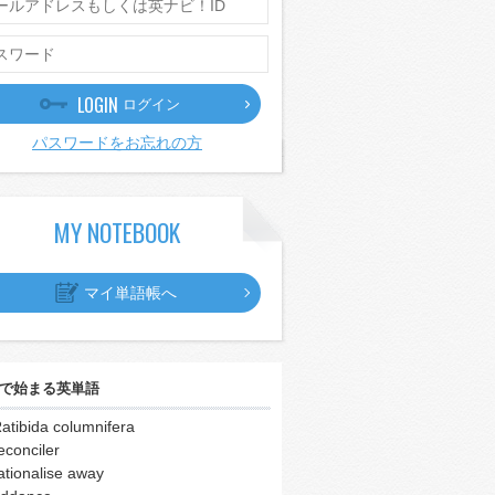
LOGIN
ログイン
パスワードをお忘れの方
MY NOTEBOOK
マイ単語帳へ
で始まる英単語
atibida columnifera
econciler
ationalise away