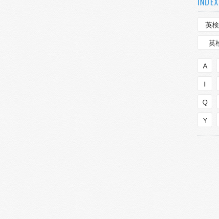
INDEX
英検
英
A
I
Q
Y