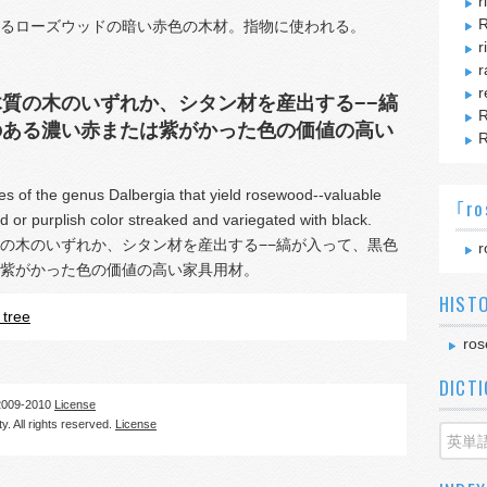
r
R
るローズウッドの暗い赤色の木材。指物に使われる。
r
r
r
質の木のいずれか、シタン材を産出する−−縞
のある濃い赤または紫がかった色の価値の高い
R
es of the genus Dalbergia that yield rosewood--valuable
｢ro
d or purplish color streaked and variegated with black.
の木のいずれか、シタン材を産出する−−縞が入って、黒色
r
紫がかった色の価値の高い家具用材。
HIST
tree
ro
DICT
09-2010
License
. All rights reserved.
License