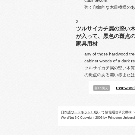
cabinetwork.
強く印象的な木目模様のあ
ツルサイカチ属の堅い木
が入って、黒色の斑点
家具用材
any of those hardwood tre
cabinet woods of a dark re
ツルサイカチ属の堅い木質
の斑点のある濃い赤または
rosewood 
言い換え
日本語ワードネット1.1版
(C) 情報通信研究機構, 20
WordNet 3.0 Copyright 2006 by Princeton University