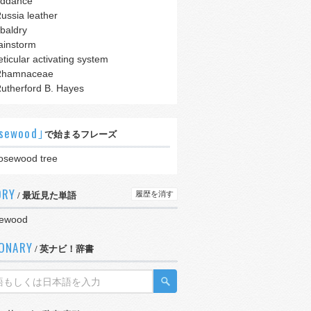
iddance
ussia leather
ibaldry
ainstorm
eticular activating system
Rhamnaceae
utherford B. Hayes
sewood｣
で始まるフレーズ
osewood tree
ORY
履歴を消す
/ 最近見た単語
sewood
IONARY
/ 英ナビ！辞書