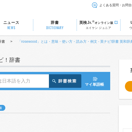
よくある質問・お問合
®
ニュース
辞書
英検Jr.
オンライン版
NEWS
DICTIONARY
エイケン ジュニア
辞書
>
「rosewood」とは・意味・使い方・読み方・例文 - 英ナビ!辞書 英和辞
ナビ！辞書
マイ単語帳