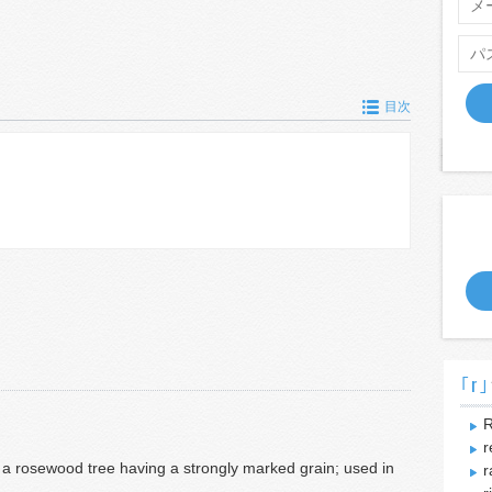
目次
｢r｣
R
r
 a rosewood tree having a strongly marked grain; used in
r