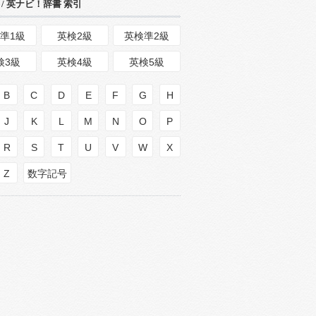
/ 英ナビ！辞書 索引
準1級
英検2級
英検準2級
検3級
英検4級
英検5級
B
C
D
E
F
G
H
J
K
L
M
N
O
P
R
S
T
U
V
W
X
Z
数字記号