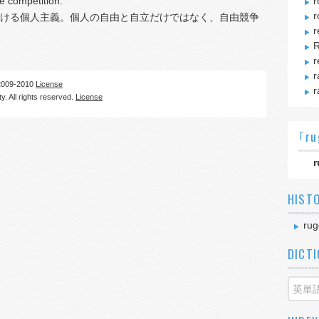
ee competition.
r
r
ける個人主義。個人の自由と自立だけではなく、自由競争
r
R
r
r
09-2010
License
r
. All rights reserved.
License
｢ru
r
HIST
rug
DICT