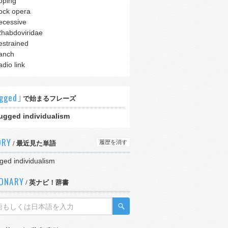
oping
ock opera
ecessive
habdoviridae
estrained
anch
adio link
gged｣
で始まるフレーズ
ugged individualism
ORY
履歴を消す
/ 最近見た単語
ged individualism
IONARY
/ 英ナビ！辞書