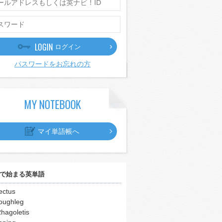
LOGIN
ログイン
パスワードをお忘れの方
MY NOTEBOOK
マイ単語帳へ
で始まる英単語
ectus
oughleg
hagoletis