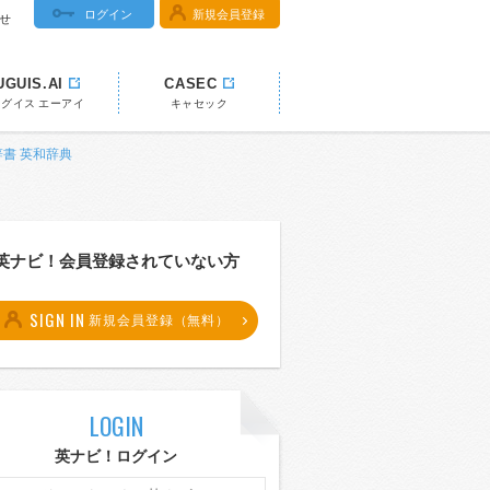
ログイン
新規会員登録
せ
UGUIS.AI
CASEC
ウグイス エーアイ
キャセック
!辞書 英和辞典
英ナビ！会員登録されていない方
SIGN IN
新規会員登録（無料）
LOGIN
英ナビ！ログイン