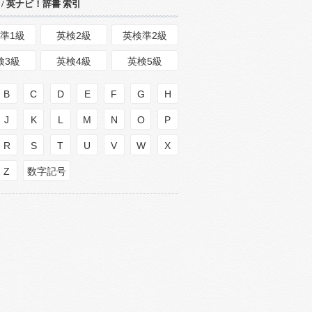
/ 英ナビ！辞書 索引
準1級
英検2級
英検準2級
検3級
英検4級
英検5級
B
C
D
E
F
G
H
J
K
L
M
N
O
P
R
S
T
U
V
W
X
Z
数字記号