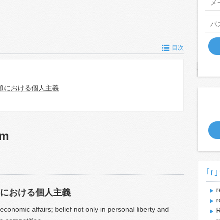
目次
題における個人主義
sm
｢r｣
r
における個人主義
r
 economic affairs; belief not only in personal liberty and
R