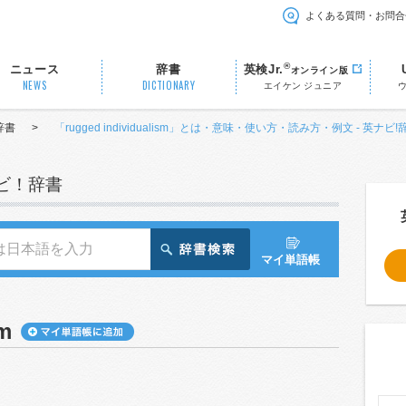
よくある質問・お問合
®
ニュース
辞書
英検Jr.
オンライン版
NEWS
DICTIONARY
エイケン ジュニア
辞書
>
「rugged individualism」とは・意味・使い方・読み方・例文 - 英ナビ
ナビ！辞書
マイ単語帳
sm