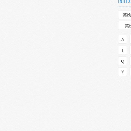
INDEX
英検
英
A
I
Q
Y