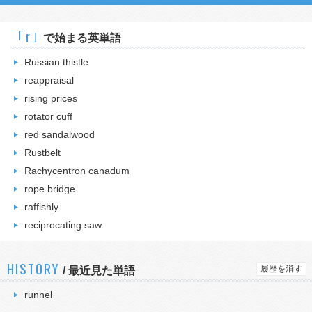
｢r｣
で始まる英単語
Russian thistle
reappraisal
rising prices
rotator cuff
red sandalwood
Rustbelt
Rachycentron canadum
rope bridge
raffishly
reciprocating saw
HISTORY
履歴を消す
/
最近見た単語
runnel