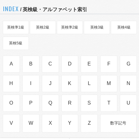
INDEX
/ 英検級・アルファベット索引
英検準1級
英検2級
英検準2級
英検3級
英検4級
英検5級
A
B
C
D
E
F
G
H
I
J
K
L
M
N
O
P
Q
R
S
T
U
V
W
X
Y
Z
数字記号