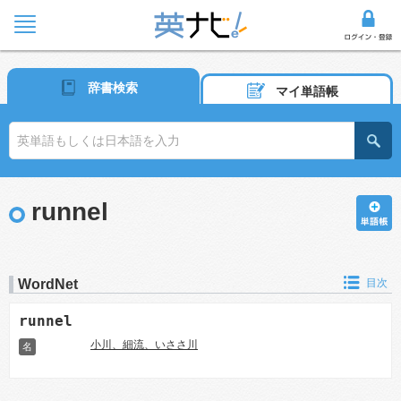
辞書検索
マイ単語帳
runnel
WordNet
目次
runnel
小川、細流、いささ川
名