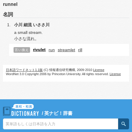
runnel
名詞
小川
細流
いささ川
a small stream.
小さな流れ。
rivulet
run
streamlet
rill
言い換え
日本語ワードネット1.1版
(C) 情報通信研究機構, 2009-2010
License
WordNet 3.0 Copyright 2006 by Princeton University. All rights reserved.
License
/
英ナビ！辞書