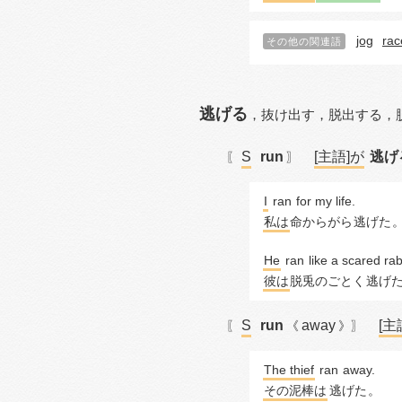
jog
rac
その他の関連語
逃げる
，
抜け出す，
脱出する，
S
run
[主語]が
逃げ
〖
〗
I
ran
 for my life.
私は
命からがら
逃げた
He
ran
 like a scared rab
彼は
脱兎のごとく
逃げ
S
run
away
[主
〖
《
》〗
The thief
ran
away
.
その泥棒は
逃げた
。