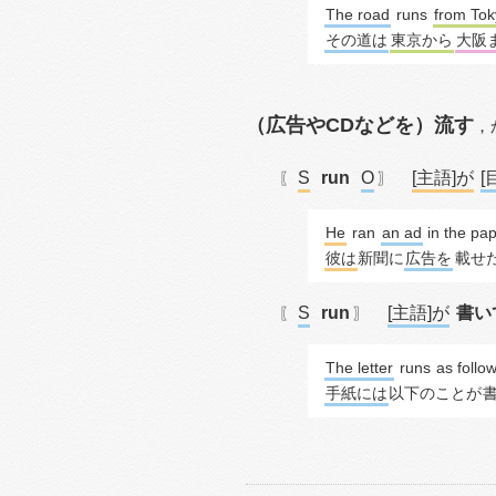
The road
runs
from Tok
その道は
東京から
大阪
（広告やCDなどを）流す
，
S
run
O
[主語]が
[
〖
〗
He
ran
an ad
 in the pap
彼は
新聞に
広告を
載せ
S
run
[主語]が
書い
〖
〗
The letter
runs
 as follo
手紙には
以下のことが