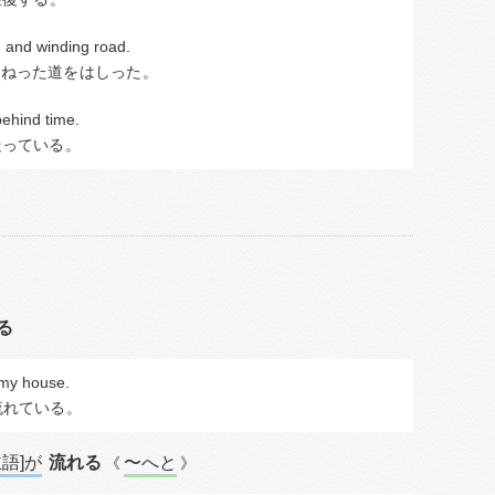
g and winding road.
くねった道を
はしった
。
behind time.
走っている
。
る
 my house.
流れている
。
主語]が
流れる
〜へと
《
》