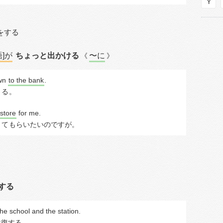
Y
をする
語]が
ちょっと出かける
〜に
《
》
wn 
to the bank
.
くる
。
 store
 for me.
きて
もらいたいのですが。
する
he school and the station.
往復する
。