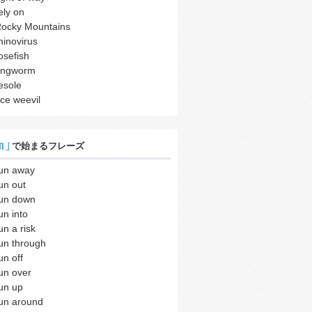
ely on
ocky Mountains
hinovirus
osefish
ingworm
esole
ice weevil
n｣
で始まるフレーズ
un away
un out
un down
un into
un a risk
un through
un off
un over
un up
un around