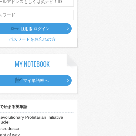
LOGIN
ログイン
パスワードをお忘れの方
MY NOTEBOOK
マイ単語帳へ
で始まる英単語
evolutionary Proletarian Initiative
uclei
ecrudesce
ight of way