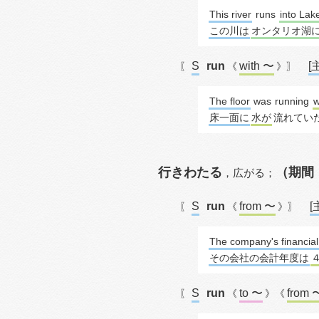
This river
runs
into Lak
この川は
オンタリオ湖
S
run
with 〜
[
〖
《
》〗
The floor
 was 
running
w
床一面に
水が
流れてい
行きわたる
（期間
，
広がる；
S
run
from 〜
[
〖
《
》〗
The company's financial
その会社の会計年度は
S
run
to 〜
from 
〖
《
》《