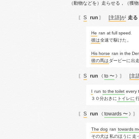
（動物などを）走らせる，
（獲物
S
run
[主語]が
走る
〖
〗
He
ran
 at full speed.
彼は
全速で
駆けた
。
His horse
ran
 in the Der
彼の馬は
ダービーに
出
S
run
to 〜
[主
〖
《
》〗
I
run
to the toilet
 every 
３０分おきに
トイレに
S
run
towards 〜
〖
《
》
The dog
ran
towards m
その犬は
私のほうに
走