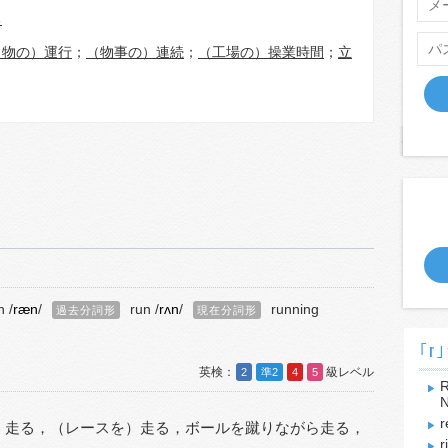
る
り物の）運行
；
（物事の）連続
；
（工場の）操業時間
；
立
n /
ræn
/
run /
rʌn
/
running
過去分詞形
現在分詞形
｢r｣
2
準2
4
5
R
N
r
）走る，
（レースを）走る，
ボールを蹴りながら走る，
r