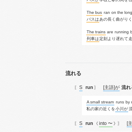
The bus
ran
 on the lon
バスは
あの長く曲がり
The trains
 are 
running
 
列車は
定刻より遅れて
流れる
S
run
[主語]が
流れ
〖
〗
A small stream
runs
 by
私の家の近くを
小川が
S
run
into 〜
[
〖
《
》〗