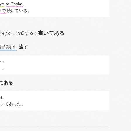
yo
to Osaka
.
まで
続いている
。
書いてある
かける，
放送する；
目的語]を
流す
er.
た
。
てある
ws.
書いてあった
。