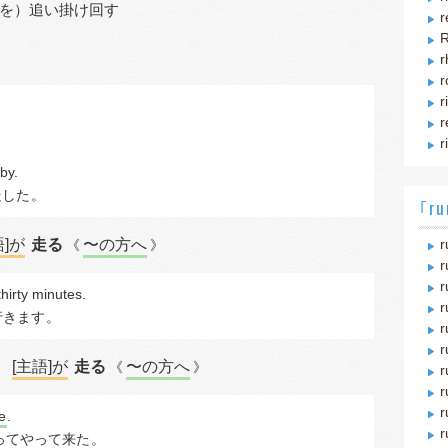
を）追い掛け回す
r
R
r
r
r
r
r
by.
走した
。
｢ru
語]が
走る
〜の方へ
r
《
》
r
r
thirty minutes.
r
行きます
。
r
r
[主語]が
走る
〜の方へ
〗
《
》
r
r
r
e
.
r
ってやって来た
。