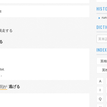
HIST
e
run
DICT
脱走する
る
INDEX
。
英検
bit.
英
た
。
A
語]が
逃げる
I
Q