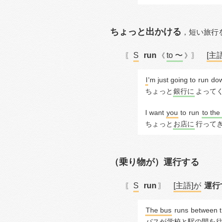
ちょっと出かける
，
短い旅行
S
run
to 〜
[主
〖
《
》〗
I
'm just going to 
run
 do
ちょっと
銀行に
よって
I want 
you
 to 
run
to the
ちょっと
お店に
行って
（乗り物が）運行する
S
run
[主語]が
運行
〖
〗
The bus
runs
 between t
バスが
学校と駅の間を