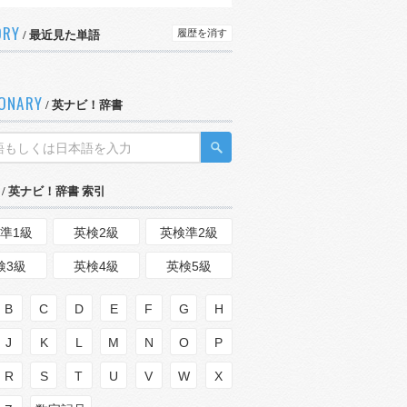
ORY
履歴を消す
/ 最近見た単語
IONARY
/ 英ナビ！辞書
/ 英ナビ！辞書 索引
準1級
英検2級
英検準2級
検3級
英検4級
英検5級
B
C
D
E
F
G
H
J
K
L
M
N
O
P
R
S
T
U
V
W
X