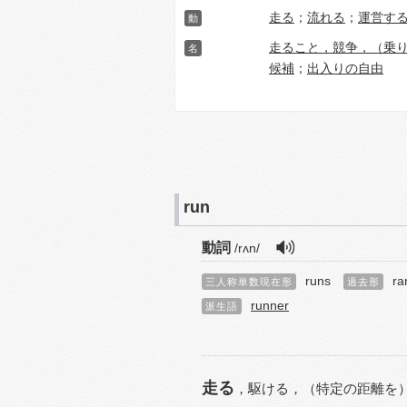
走る
；
流れる
；
運営す
動
走ること，競争，（乗
名
候補
；
出入りの自由
run
動詞
/rʌn/
runs
ra
三人称単数現在形
過去形
runner
派生語
走る
，
駆ける，
（特定の距離を