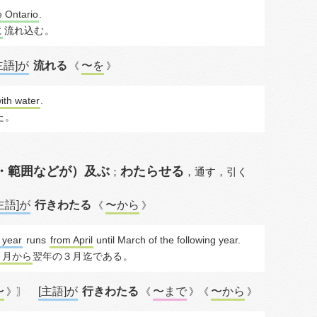
e Ontario
.
に
流れ込む
。
主語]が
流れる
〜を
《
》
ith water
.
た
。
・範囲などが）及ぶ
わたらせる
；
，
通す，
引く
主語]が
行きわたる
〜から
《
》
 year
runs
from April
 until March of the following year.
４月から
翌年の３月
迄である
。
〜
[主語]が
行きわたる
〜まで
〜から
》〗
《
》《
》