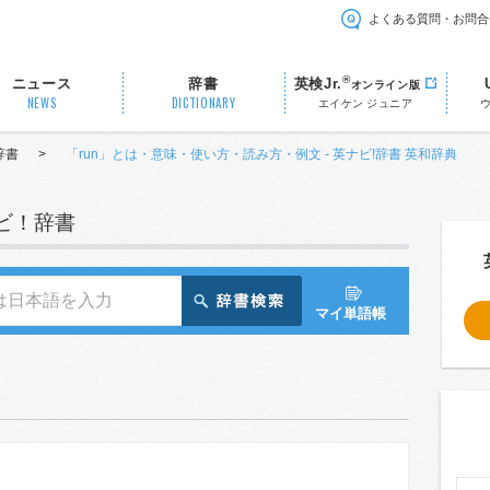
よくある質問・お問合
®
ニュース
辞書
英検Jr.
オンライン版
NEWS
DICTIONARY
エイケン ジュニア
辞書
>
「run」とは・意味・使い方・読み方・例文 - 英ナビ!辞書 英和辞典
ナビ！辞書
マイ単語帳