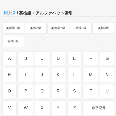
INDEX
/ 英検級・アルファベット索引
英検準1級
英検2級
英検準2級
英検3級
英検4級
英検5級
A
B
C
D
E
F
G
H
I
J
K
L
M
N
O
P
Q
R
S
T
U
V
W
X
Y
Z
数字記号