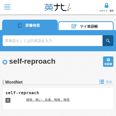
辞書検索
マイ単語帳
self-reproach
WordNet
目次
self-reproach
後悔、悔い、自責、悔恨、悔悟
名