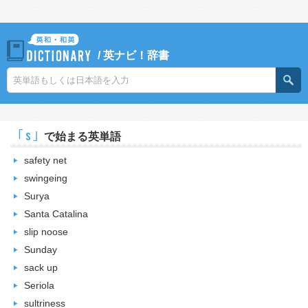
/
英ナビ！辞書
｢s｣
で始まる英単語
safety net
swingeing
Surya
Santa Catalina
slip noose
Sunday
sack up
Seriola
sultriness