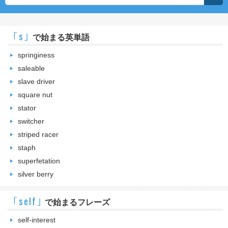
｢s｣
で始まる英単語
springiness
saleable
slave driver
square nut
stator
switcher
striped racer
staph
superfetation
silver berry
｢self｣
で始まるフレーズ
self-interest