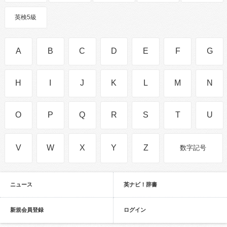
英検5級
A
B
C
D
E
F
G
H
I
J
K
L
M
N
O
P
Q
R
S
T
U
V
W
X
Y
Z
数字記号
ニュース
英ナビ！辞書
新規会員登録
ログイン