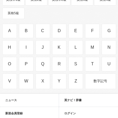
英検5級
A
B
C
D
E
F
G
H
I
J
K
L
M
N
O
P
Q
R
S
T
U
V
W
X
Y
Z
数字記号
ニュース
英ナビ！辞書
新規会員登録
ログイン