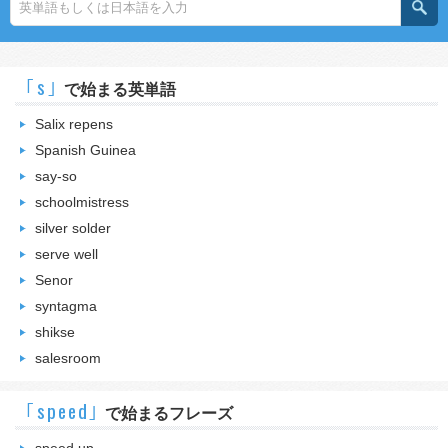
｢s｣
で始まる英単語
Salix repens
Spanish Guinea
say-so
schoolmistress
silver solder
serve well
Senor
syntagma
shikse
salesroom
｢speed｣
で始まるフレーズ