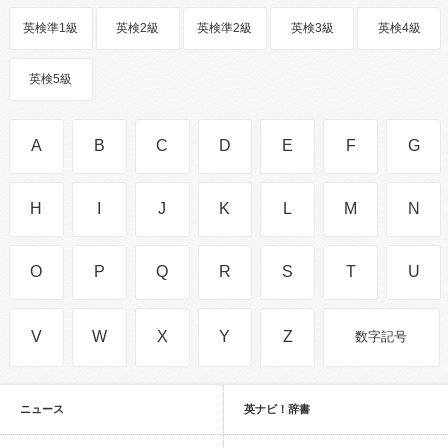
英検準1級
英検2級
英検準2級
英検3級
英検4級
英検5級
A
B
C
D
E
F
G
H
I
J
K
L
M
N
O
P
Q
R
S
T
U
V
W
X
Y
Z
数字記号
ニュース
英ナビ！辞書