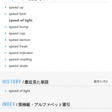
speed up
speed limit
speed of light
speed bump
speed cop
speed demon
speed freak
speed indicator
speed-reading
speed skate
HISTORY
履歴を消す
/
最近見た単語
speed of light
INDEX
/ 英検級・アルファベット索引