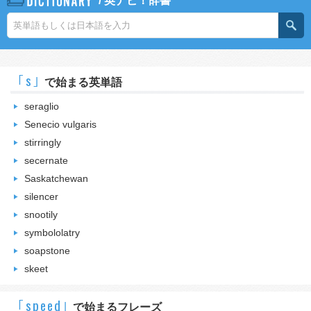
/
英ナビ！辞書
｢s｣
で始まる英単語
seraglio
Senecio vulgaris
stirringly
secernate
Saskatchewan
silencer
snootily
symbololatry
soapstone
skeet
｢speed｣
で始まるフレーズ