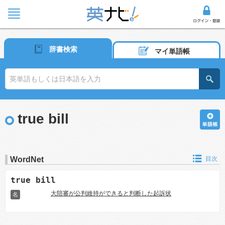
辞書検索
マイ単語帳
true bill
WordNet
目次
true bill
大陪審が公判維持ができると判断した起訴状
名