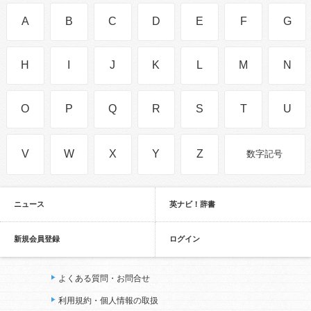
A
B
C
D
E
F
G
H
I
J
K
L
M
N
O
P
Q
R
S
T
U
V
W
X
Y
Z
数字記号
ニュース
英ナビ！辞書
新規会員登録
ログイン
よくある質問・お問合せ
利用規約・個人情報の取扱