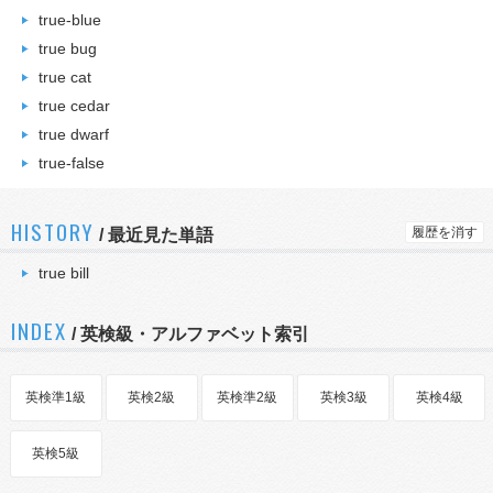
true-blue
true bug
true cat
true cedar
true dwarf
true-false
HISTORY
履歴を消す
/
最近見た単語
true bill
INDEX
/ 英検級・アルファベット索引
英検準1級
英検2級
英検準2級
英検3級
英検4級
英検5級