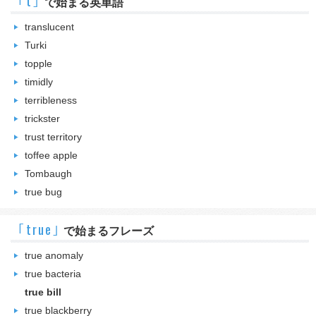
｢t｣
で始まる英単語
translucent
Turki
topple
timidly
terribleness
trickster
trust territory
toffee apple
Tombaugh
true bug
｢true｣
で始まるフレーズ
true anomaly
true bacteria
true bill
true blackberry