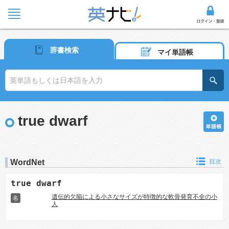
辞書検索
マイ単語帳
true dwarf
WordNet
目次
true dwarf
遺伝的欠陥による小さなサイズが特徴的な軟骨発育不全の小
名
人