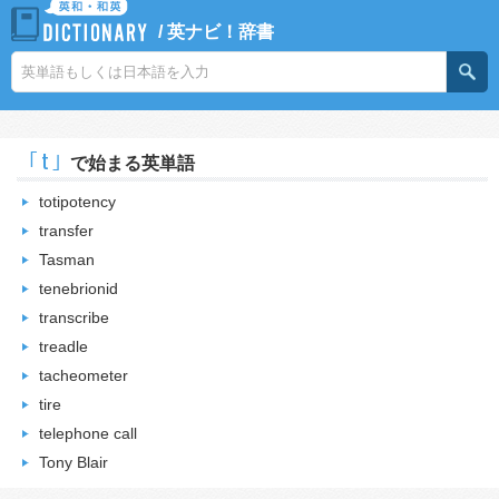
/
英ナビ！辞書
｢t｣
で始まる英単語
totipotency
transfer
Tasman
tenebrionid
transcribe
treadle
tacheometer
tire
telephone call
Tony Blair