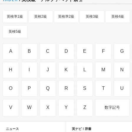
英検準1級
英検2級
英検準2級
英検3級
英検4級
英検5級
A
B
C
D
E
F
G
H
I
J
K
L
M
N
O
P
Q
R
S
T
U
V
W
X
Y
Z
数字記号
ニュース
英ナビ！辞書