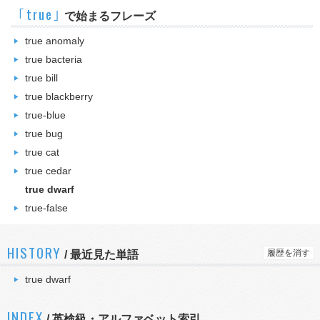
｢true｣
で始まるフレーズ
true anomaly
true bacteria
true bill
true blackberry
true-blue
true bug
true cat
true cedar
true dwarf
true-false
HISTORY
履歴を消す
/
最近見た単語
true dwarf
INDEX
/ 英検級・アルファベット索引