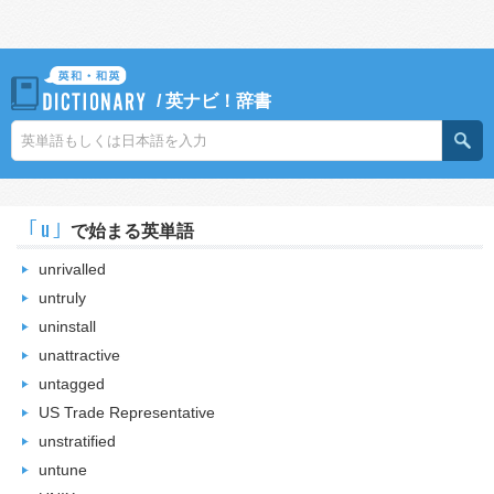
/
英ナビ！辞書
｢u｣
で始まる英単語
unrivalled
untruly
uninstall
unattractive
untagged
US Trade Representative
unstratified
untune