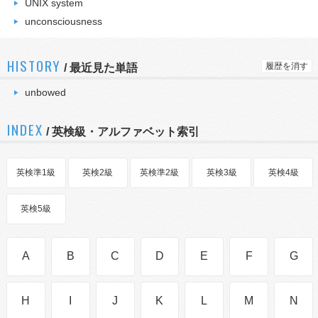
UNIX system
unconsciousness
HISTORY
履歴を消す
/
最近見た単語
unbowed
INDEX
/ 英検級・アルファベット索引
英検準1級
英検2級
英検準2級
英検3級
英検4級
英検5級
A
B
C
D
E
F
G
H
I
J
K
L
M
N