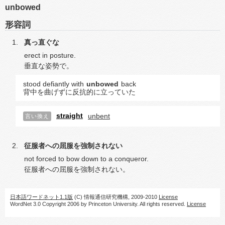
unbowed
形容詞
真っ直ぐな
erect in posture.
垂直な姿勢で。
stood defiantly with
unbowed
back
背中を曲げずに反抗的に立っていた
straight
unbent
言い換え
征服者への屈服を強制されない
not forced to bow down to a conqueror.
征服者への屈服を強制されない。
日本語ワードネット1.1版
(C) 情報通信研究機構, 2009-2010
License
WordNet 3.0 Copyright 2006 by Princeton University. All rights reserved.
License