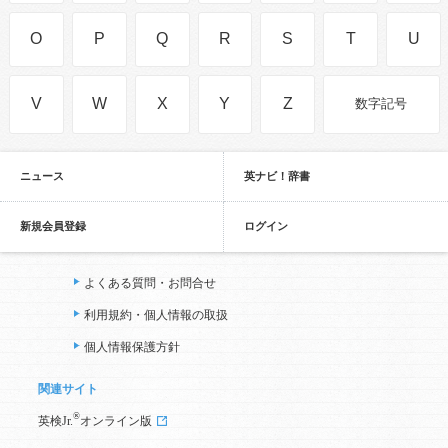
O
P
Q
R
S
T
U
V
W
X
Y
Z
数字記号
ニュース
英ナビ！辞書
新規会員登録
ログイン
よくある質問・お問合せ
利用規約・個人情報の取扱
個人情報保護方針
関連サイト
®
英検Jr.
オンライン版