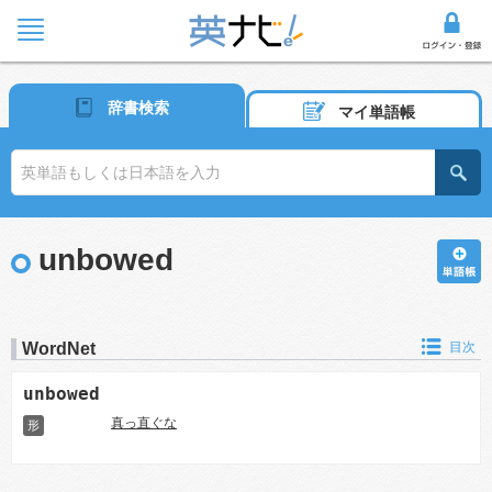
辞書検索
マイ単語帳
unbowed
WordNet
目次
unbowed
真っ直ぐな
形