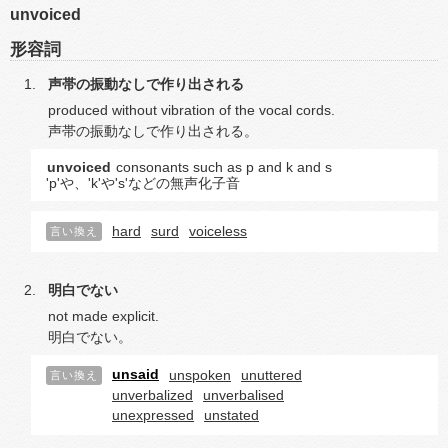
unvoiced
形容詞
声帯の振動なしで作り出される
produced without vibration of the vocal cords.
声帯の振動なしで作り出される。
unvoiced
consonants such as p and k and s
'p'や、'k'や's'などの無声化子音
hard
surd
voiceless
言い換え
明白でない
not made explicit.
明白でない。
unsaid
unspoken
unuttered
言い換え
unverbalized
unverbalised
unexpressed
unstated