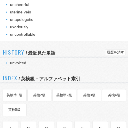
uncheerful
uterine vein
unapologetic
uxoriously
uncontrollable
HISTORY
履歴を消す
/
最近見た単語
unvoiced
INDEX
/ 英検級・アルファベット索引
英検準1級
英検2級
英検準2級
英検3級
英検4級
英検5級