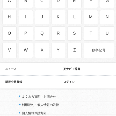
A
B
C
D
E
F
G
H
I
J
K
L
M
N
O
P
Q
R
S
T
U
V
W
X
Y
Z
数字記号
ニュース
英ナビ！辞書
新規会員登録
ログイン
よくある質問・お問合せ
利用規約・個人情報の取扱
個人情報保護方針