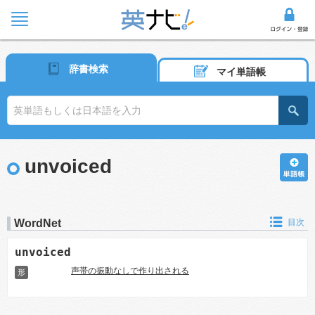
辞書検索
マイ単語帳
unvoiced
WordNet
目次
unvoiced
声帯の振動なしで作り出される
形