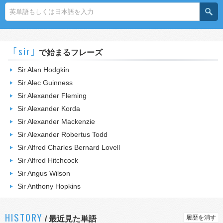
｢sir｣
で始まるフレーズ
Sir Alan Hodgkin
Sir Alec Guinness
Sir Alexander Fleming
Sir Alexander Korda
Sir Alexander Mackenzie
Sir Alexander Robertus Todd
Sir Alfred Charles Bernard Lovell
Sir Alfred Hitchcock
Sir Angus Wilson
Sir Anthony Hopkins
HISTORY
履歴を消す
/
最近見た単語