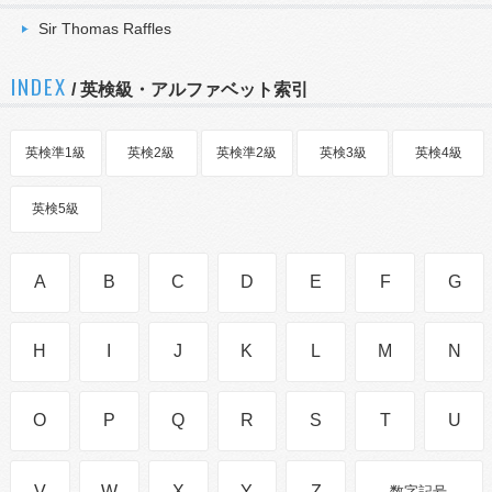
Sir Thomas Raffles
INDEX
/ 英検級・アルファベット索引
英検準1級
英検2級
英検準2級
英検3級
英検4級
英検5級
A
B
C
D
E
F
G
H
I
J
K
L
M
N
O
P
Q
R
S
T
U
V
W
X
Y
Z
数字記号