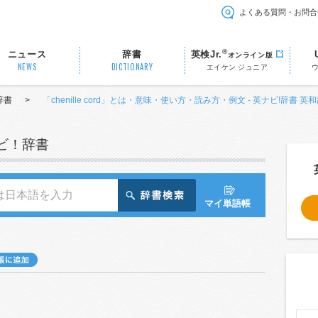
よくある質問・お問合
®
ニュース
辞書
英検Jr.
オンライン版
NEWS
DICTIONARY
エイケン ジュニア
辞書
>
「chenille cord」とは・意味・使い方・読み方・例文 - 英ナビ!辞書 英
ナビ！辞書
マイ単語帳