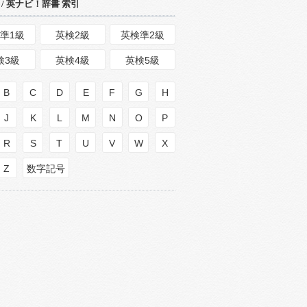
/ 英ナビ！辞書 索引
準1級
英検2級
英検準2級
検3級
英検4級
英検5級
B
C
D
E
F
G
H
J
K
L
M
N
O
P
R
S
T
U
V
W
X
Z
数字記号