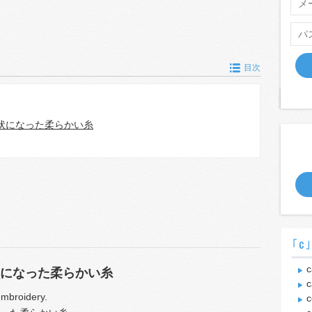
目次
状になった柔らかい糸
｢c
c
になった柔らかい糸
c
embroidery.
c