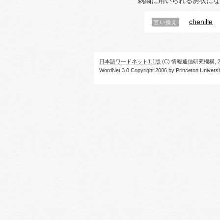
刺繍に用いられる房状にな
chenille
言い換え
日本語ワードネット1.1版
(C) 情報通信研究機構, 20
WordNet 3.0 Copyright 2006 by Princeton University