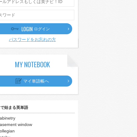
LOGIN
ログイン
パスワードをお忘れの方
MY NOTEBOOK
マイ単語帳へ
｣
で始まる英単語
abinetry
asement window
ollegian