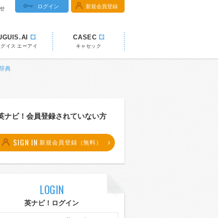
ログイン
新規会員登録
せ
UGUIS.AI
CASEC
ウグイス エーアイ
キャセック
和辞典
英ナビ！会員登録されていない方
SIGN IN
新規会員登録（無料）
LOGIN
英ナビ！ログイン