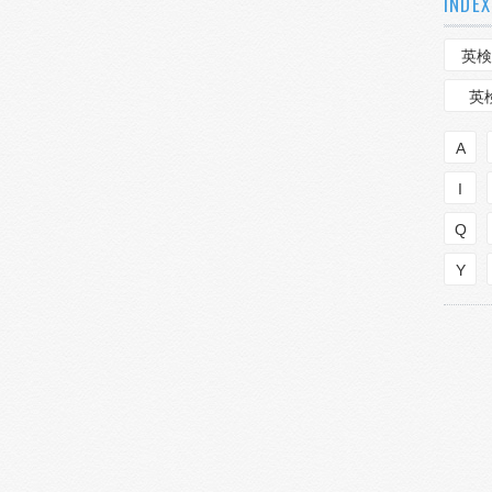
INDEX
英検
英
A
I
Q
Y