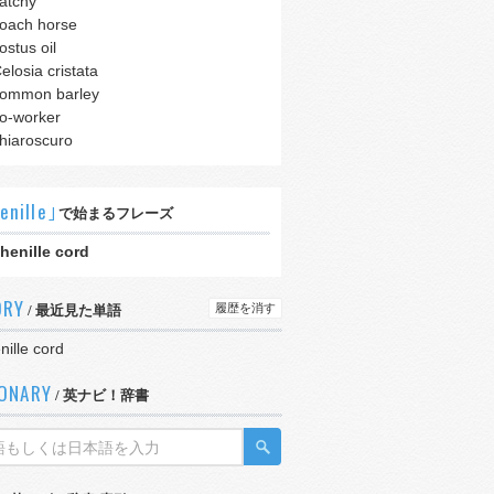
atchy
oach horse
ostus oil
elosia cristata
ommon barley
o-worker
hiaroscuro
enille｣
で始まるフレーズ
henille cord
ORY
履歴を消す
/ 最近見た単語
nille cord
IONARY
/ 英ナビ！辞書