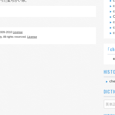
った柔らかい糸。
c
c
c
C
c
c
09-2010
License
c
. All rights reserved.
License
｢ch
c
HIST
che
DICT