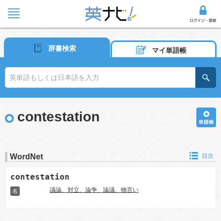
辞書検索
マイ単語帳
contestation
WordNet
目次
contestation
議論、対立、論争、論議、物言い
名