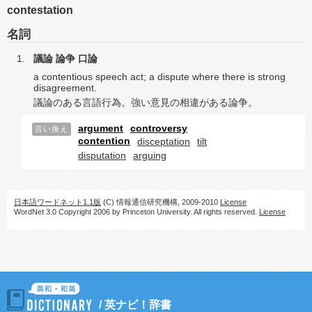
contestation
名詞
議論
論争
口論
a contentious speech act; a dispute where there is strong
disagreement.
議論のある言語行為。強い意見の相違がある論争。
argument
controversy
言い換え
contention
disceptation
tilt
disputation
arguing
日本語ワードネット1.1版
(C) 情報通信研究機構, 2009-2010
License
WordNet 3.0 Copyright 2006 by Princeton University. All rights reserved.
License
/
英ナビ！辞書