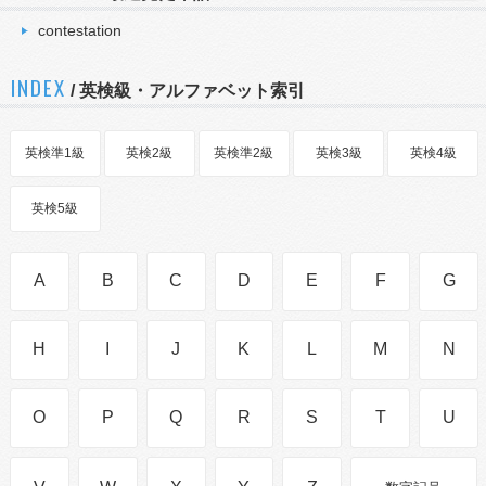
contestation
INDEX
/ 英検級・アルファベット索引
英検準1級
英検2級
英検準2級
英検3級
英検4級
英検5級
A
B
C
D
E
F
G
H
I
J
K
L
M
N
O
P
Q
R
S
T
U