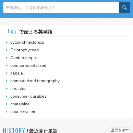
｢c｣
で始まる英単語
cytoarchitectonics
Chlorophyceae
Canton crepe
compartmentalized
cabala
computerized tomography
cerastes
consumer durables
chatelaine
coude system
HISTORY
履歴を消す
/
最近見た単語