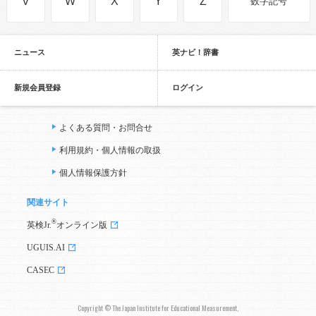
V
W
X
Y
Z
数字記号
ニュース
英ナビ！辞書
新規会員登録
ログイン
よくある質問・お問合せ
利用規約・個人情報の取扱
個人情報保護方針
関連サイト
®
英検Jr.
オンライン版
UGUIS.AI
CASEC
Copyright © The Japan Institute for Educational Measurement,