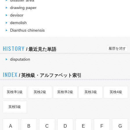
disaster area
drawing paper
devisor
demolish
Dianthus chinensis
HISTORY
履歴を消す
/
最近見た単語
disputation
INDEX
/ 英検級・アルファベット索引
英検準1級
英検2級
英検準2級
英検3級
英検4級
英検5級
A
B
C
D
E
F
G