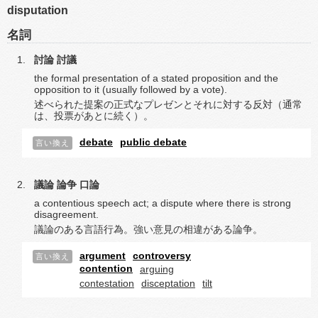
disputation
名詞
討論
討議
the formal presentation of a stated proposition and the
opposition to it (usually followed by a vote).
述べられた提案の正式なプレゼンとそれに対する反対（通常
は、投票があとに続く）。
debate
public debate
言い換え
議論
論争
口論
a contentious speech act; a dispute where there is strong
disagreement.
議論のある言語行為。強い意見の相違がある論争。
argument
controversy
言い換え
contention
arguing
contestation
disceptation
tilt