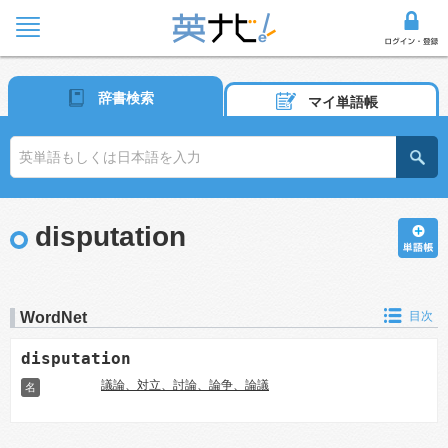
辞書検索
マイ単語帳
disputation
WordNet
目次
disputation
議論、対立、討論、論争、論議
名