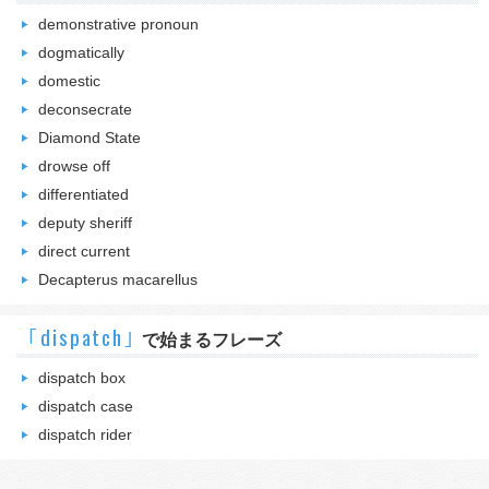
demonstrative pronoun
dogmatically
domestic
deconsecrate
Diamond State
drowse off
differentiated
deputy sheriff
direct current
Decapterus macarellus
｢dispatch｣
で始まるフレーズ
dispatch box
dispatch case
dispatch rider