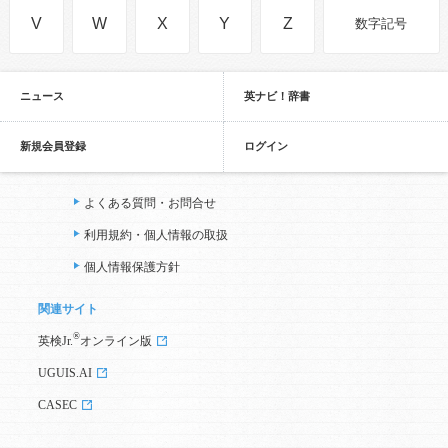
V
W
X
Y
Z
数字記号
ニュース
英ナビ！辞書
新規会員登録
ログイン
よくある質問・お問合せ
利用規約・個人情報の取扱
個人情報保護方針
関連サイト
®
英検Jr.
オンライン版
UGUIS.AI
CASEC