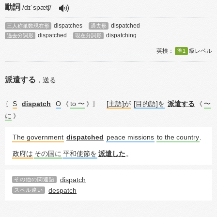
動詞
/dɪˈspætʃ/
dispatches
dispatched
三人称単数現在形
過去形
dispatched
dispatching
過去分詞形
現在分詞形
準1
派遣する
，
送る
S
dispatch
O
to 〜
[主語]が
[目的語]を
派遣する
〜
〖
《
》〗
《
に
》
The government
dispatched
peace missions
to the country
.
政府は
その国に
平和使節を
派遣した
。
dispatch
その他の関連語
despatch
スペル違い