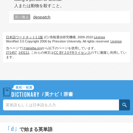
人または動物を殺すこと。
despatch
言い換え
日本語ワードネット1.1版
(C) 情報通信研究機構, 2009-2010
License
WordNet 3.0 Copyright 2006 by Princeton University. All rights reserved.
License
当ページでは
tatoeba.org
から以下のページを使用しています。
271457
,
143111
, これらの例文は
CC BY 2.0 FRライセンス
の下に翻案し利用してい
ます。
/
英ナビ！辞書
｢d｣
で始まる英単語