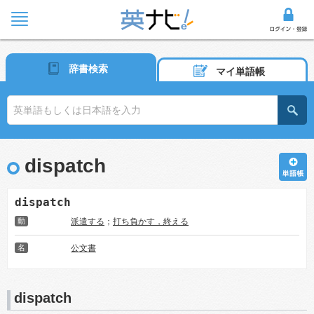
辞書検索
マイ単語帳
dispatch
dispatch
動
派遣する
；
打ち負かす，終える
名
公文書
dispatch