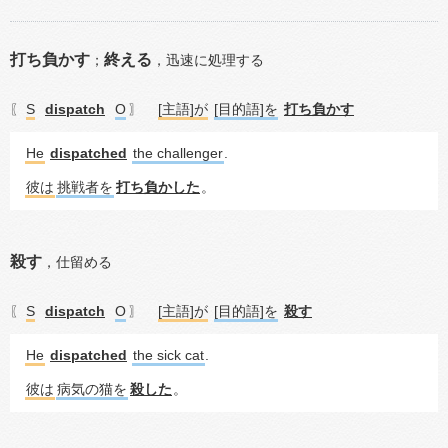
打ち負かす
終える
；
，
迅速に処理する
S
dispatch
O
[主語]が
[目的語]を
打ち負かす
〖
〗
He
dispatched
the challenger
.
彼は
挑戦者を
打ち負かした
。
殺す
，
仕留める
S
dispatch
O
[主語]が
[目的語]を
殺す
〖
〗
He
dispatched
the sick cat
.
彼は
病気の猫を
殺した
。