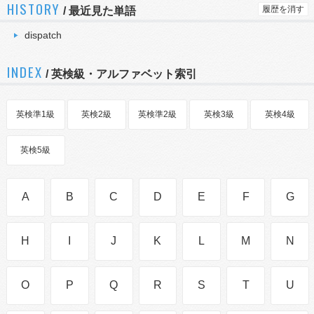
HISTORY
履歴を消す
/
最近見た単語
dispatch
INDEX
/ 英検級・アルファベット索引
英検準1級
英検2級
英検準2級
英検3級
英検4級
英検5級
A
B
C
D
E
F
G
H
I
J
K
L
M
N
O
P
Q
R
S
T
U