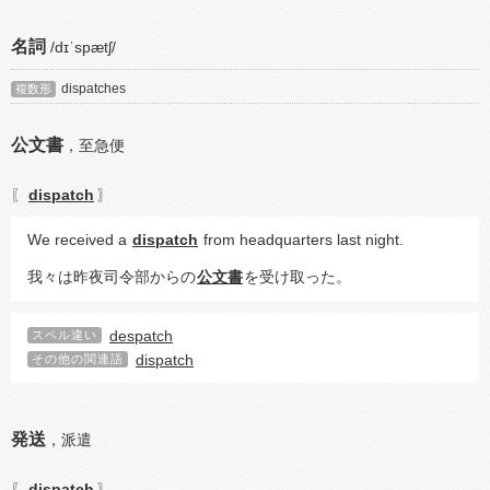
名詞
/dɪˈspætʃ/
dispatches
複数形
公文書
，
至急便
dispatch
〖
〗
We received a 
dispatch
 from headquarters last night.
我々は昨夜司令部からの
公文書
を受け取った。
despatch
スペル違い
dispatch
その他の関連語
発送
，
派遣
dispatch
〖
〗