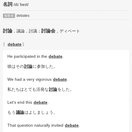
名詞
/dɪˈbeɪt/
debates
複数形
討論
討論会
，
議論，
討議；
，
ディベート
debate
〖
〗
He participated in the 
debate
.
彼はその
討論
に参加した。
We had a very vigorous 
debate
.
私たちはとても活発な
討論
をした。
Let's end this 
debate
.
もう
議論
はよしましょう。
That question naturally invited 
debate
.