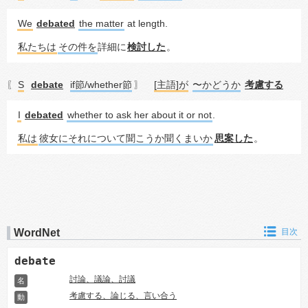
We
debated
the matter
 at length.
私たちは
その件を
詳細に
検討した
。
S
debate
if節/whether節
[主語]が
〜かどうか
考慮する
〖
〗
I
debated
whether to ask her about it or not
.
私は
彼女にそれについて聞こうか聞くまいか
思案した
。
WordNet
目次
debate
討論、議論、討議
名
考慮する、論じる、言い合う
動