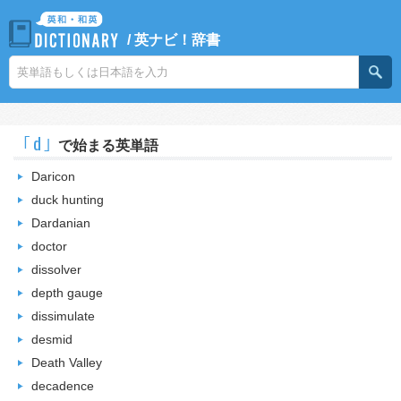
/
英ナビ！辞書
｢d｣
で始まる英単語
Daricon
duck hunting
Dardanian
doctor
dissolver
depth gauge
dissimulate
desmid
Death Valley
decadence