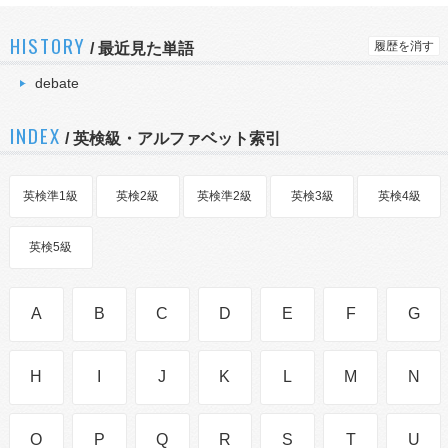
HISTORY
履歴を消す
/
最近見た単語
debate
INDEX
/ 英検級・アルファベット索引
英検準1級
英検2級
英検準2級
英検3級
英検4級
英検5級
A
B
C
D
E
F
G
H
I
J
K
L
M
N
O
P
Q
R
S
T
U