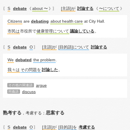
S
debate
about 〜
[主語]が
討論する
〜について
〖
《
》〗
《
》
Citizens
 are 
debating
about health care
 at City Hall.
市民は
市役所で
健康管理について
議論している
。
S
debate
O
[主語]が
[目的語]について
討論する
〖
〗
We
debated
the problem
.
我々は
その問題を
討論した
。
argue
その他の関連語
discuss
同義語
熟考する
思案する
，
考慮する；
S
debate
O
[主語]が
[目的語]を
考慮する
〖
〗