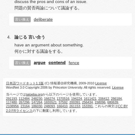
discuss the pros and cons of an issue.
問題の賛否両論について議論ずる。
deliberate
言い換え
論じる
言い合う
have an argument about something.
何かに対する議論をする。
argue
contend
fence
言い換え
日本語ワードネット1.1版
(C) 情報通信研究機構, 2009-2010
License
WordNet 3.0 Copyright 2006 by Princeton University. All rights reserved.
License
当ページでは
tatoeba.org
から以下のページを使用しています。
291193
,
112484
,
248230
,
166274
,
1370516
,
194224
,
1611421
,
206412
,
286184
,
117480
,
267296
,
147264
,
1655521
,
37592
,
200391
,
256434
,
158096
,
680639
,
2108956
,
23164
,
186030
,
248093
,
166410
,
261153
,
153391
, これらの例文は
CC BY
2.0 FRライセンス
の下に翻案し利用しています。