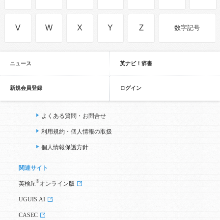
V
W
X
Y
Z
数字記号
ニュース
英ナビ！辞書
新規会員登録
ログイン
よくある質問・お問合せ
利用規約・個人情報の取扱
個人情報保護方針
関連サイト
®
英検Jr.
オンライン版
UGUIS.AI
CASEC