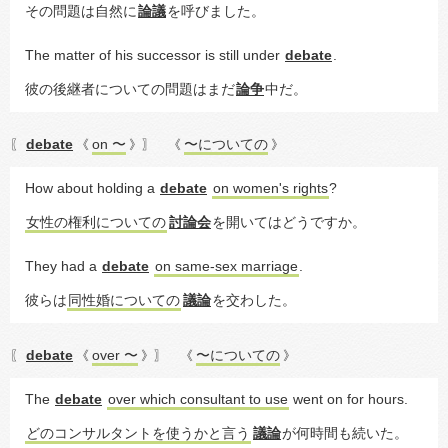
その問題は自然に
論議
を呼びました。
The matter of his successor is still under 
debate
.
彼の後継者についての問題はまだ
論争
中だ。
debate
on 〜
〜についての
〖
《
》〗
《
》
How about holding a 
debate
on women's rights
?
女性の権利についての
討論会
を開いてはどうですか。
They had a 
debate
on same-sex marriage
.
彼らは
同性婚についての
議論
を交わした。
debate
over 〜
〜についての
〖
《
》〗
《
》
The 
debate
over which consultant to use
 went on for hours.
どのコンサルタントを使うかと言う
議論
が何時間も続いた。