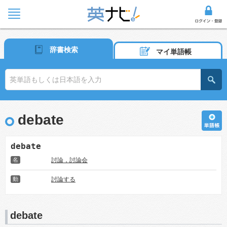
辞書検索
マイ単語帳
debate
debate
名
討論，討論会
動
討論する
debate