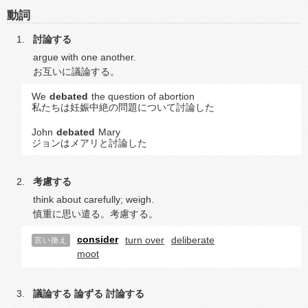
動詞
討論する
argue with one another.
お互いに議論する。
We
debated
the question of abortion
私たちは妊娠中絶の問題について討論した
John
debated
Mary
ジョンはメアリと討論した
考慮する
think about carefully; weigh.
慎重に思い遣る。考慮する。
consider
turn over
deliberate
言い換え
moot
議論する
論ずる
討論する