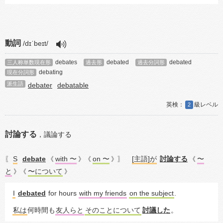
動詞
/dɪˈbeɪt/
debates
debated
debated
三人称単数現在形
過去形
過去分詞形
debating
現在分詞形
派生語
debater
debatable
2
討論する
，
議論する
S
debate
with 〜
on 〜
[主語]が
討論する
〜
〖
《
》《
》〗
《
と
〜について
》《
》
I
debated
 for hours 
with my friends
on the subject
.
私は
何時間も
友人らと
そのことについて
討議した
。