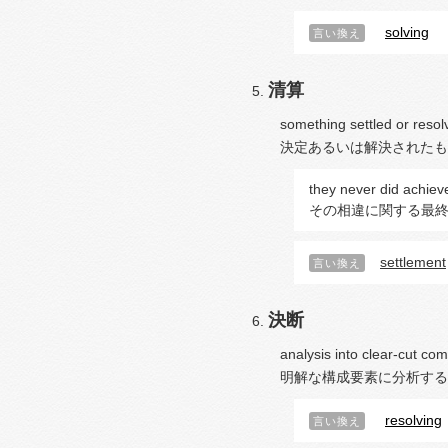
solving
言い換え
清算
something settled or resol
決定あるいは解決されたも
they never did achieve
その相違に関する最
settlement
言い換え
決断
analysis into clear-cut co
明解な構成要素に分析する
resolving
言い換え