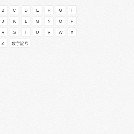
B
C
D
E
F
G
H
J
K
L
M
N
O
P
R
S
T
U
V
W
X
Z
数字記号