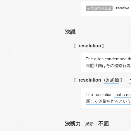
resolve
その他の関連語
決議
resolution
〖
〗
The allies condemned the
同盟諸国はその侵略行為
resolution
(that)節
〖
〗
The 
resolution
that a ne
新しく道路を作るという
決断力
不屈
，
果断；