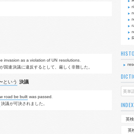
r
r
r
r
r
R
HIST
 invasion as a violation of UN 
resolutions
.
res
が国連
決議
に違反するとして、厳しく非難した。
DICT
〜という
決議
w road be built
 was passed.
決議
が可決されました。
INDEX
英検
英