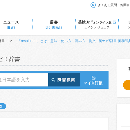
よくある質問・お問合
®
ニュース
辞書
英検Jr.
オンライン版
NEWS
DICTIONARY
エイケン ジュニア
辞書
>
「resolution」とは・意味・使い方・読み方・例文 - 英ナビ!辞書 英和辞
ナビ！辞書
マイ単語帳