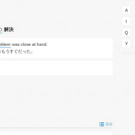
A
I
の
解決
Q
Y
roblem
 was close at hand.
はもうすぐだった。
目次