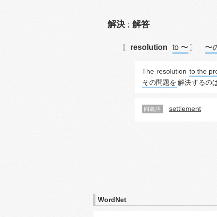
解決
解答
；
resolution
to 〜
〜
〖
〗
The 
resolution
to the p
その問題を
解決
するの
settlement
同義語
WordNet