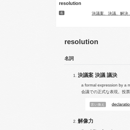
resolution
名
決議案、決議、解決
resolution
名詞
決議案
決議
議決
a formal expression by a m
会議での正式な表現。投票
declarati
言い換え
解像力