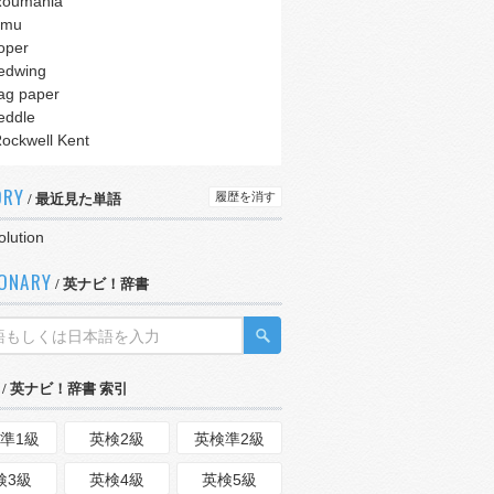
Roumania
imu
oper
edwing
ag paper
eddle
ockwell Kent
ORY
履歴を消す
/ 最近見た単語
olution
IONARY
/ 英ナビ！辞書
/ 英ナビ！辞書 索引
準1級
英検2級
英検準2級
検3級
英検4級
英検5級