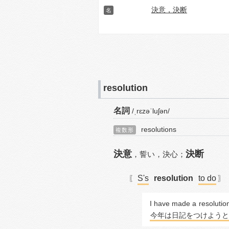
決意，決断
名
resolution
名詞
/ˌrɛzəˈluʃən/
resolutions
複数形
決意
決断
，
誓い，
決心；
S's
resolution
to do
〖
I have made a 
resolutio
今年は日記をつけようと