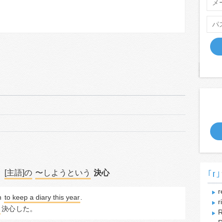
｢r｣
[主語]の
〜しようという
決心
〗
r
n
to keep a diary this year
.
r
決心
した。
R