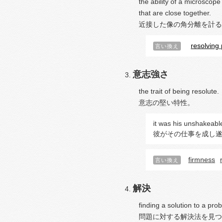
the ability of a microscop
that are close together.
近接した像の角分離を計る
resolving
言い換え
意志強さ
the trait of being resolute.
意志の堅い特性。
it was his unshakeab
彼がその仕事を成し
firmness
言い換え
解決
finding a solution to a pro
問題に対する解決法を見つ