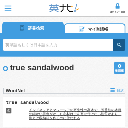
辞書検索
マイ単語帳
true sandalwood
WordNet
目次
true sandalwood
インドネシアとマレーシアの寄生性の高木で、芳香性の木目
名
の細かい黄色がかった心材は虫を寄せ付けない性質があり、
例えば収納箱を作るのに使われる