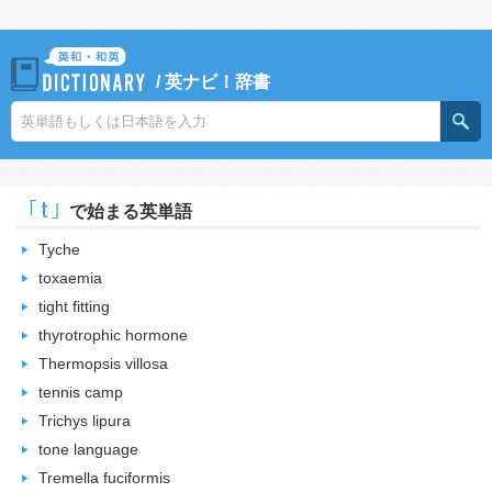
/
英ナビ！辞書
｢t｣
で始まる英単語
Tyche
toxaemia
tight fitting
thyrotrophic hormone
Thermopsis villosa
tennis camp
Trichys lipura
tone language
Tremella fuciformis